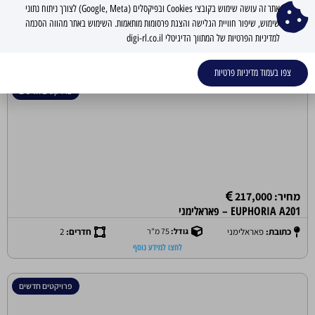
אתר זה עושה שימוש בקובצי Cookies ובפיקסלים (Google, Meta) לצורך ניתוח נתוני
שימוש, שיפור חוויית הגלישה והצגת פרסומות מותאמות. השימוש באתר מהווה הסכמה
למדיניות הפרטיות של המתווך הדיגיטלי digi-rl.co.il
דירות חדשות בפורטראס
צפו בעמוד מדיניות פרטיות
פרויקטים חדשים
מחיר: 217,000
EUPHORIA A201 – פאראלימני
כתובת:
פאראלימני
גודל:
75 מ"ר
חדרים:
2
לחצו למידע נוסף
פרויקטים חדשים