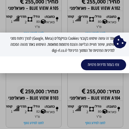
מחיר: 255,000
מחיר: 255,000
BLUE VIEW A102 – פאראלימני
BLUE VIEW A105 – פאראלימני
כתובת:
גודל:
חדרים:
קומה:
כתובת:
גודל:
חדרים:
קומה:
1
80
1
80
פאראלימני
2
פאראלימני
2
מ"ר
מ"ר
לחצו למידע נוסף
לחצו למידע נוסף
אתר זה עושה שימוש בקובצי Cookies ובפיקסלים (Google, Meta) לצורך ניתוח נתוני
שימוש, שיפור חוויית הגלישה והצגת פרסומות מותאמות. השימוש באתר מהווה הסכמה
פרויקטים חדשים
פרויקטים חדשים
למדיניות הפרטיות של המתווך הדיגיטלי digi-rl.co.il
צפו בעמוד מדיניות פרטיות
מחיר: 255,000
מחיר: 259,000
BLUE VIEW A104 – פאראלימני
BLUE VIEW B103 – פאראלימני
כתובת:
גודל:
חדרים:
קומה:
כתובת:
גודל:
חדרים:
קומה:
1
82
1
80
פאראלימני
2
פאראלימני
2
מ"ר
מ"ר
לחצו למידע נוסף
לחצו למידע נוסף