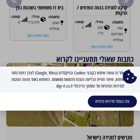
קרקע למכירה בנווה הפרחים /
בית דו משפחתי בשכונת גפן
הרקפת
מה:
כתובת:
גודל:
קומה:
כתובת:
גודל:
קומה:
170 מ"ר
0
הגפן
0
250
נווה
עתלית
מ"ר
הפרחים
לחצו למידע נוסף
עתלית
לחצו למידע נוסף
כתבות שאולי תתעניינו לקרוא
אתר זה עושה שימוש בקובצי Cookies ובפיקסלים (Google, Meta) לצורך ניתוח נתוני
שימוש, שיפור חוויית הגלישה והצגת פרסומות מותאמות. השימוש באתר מהווה הסכמה
למדיניות הפרטיות של המתווך הדיגיטלי digi-rl.co.il
צפו בעמוד מדיניות פרטיות
מגרשים למכירה בישראל