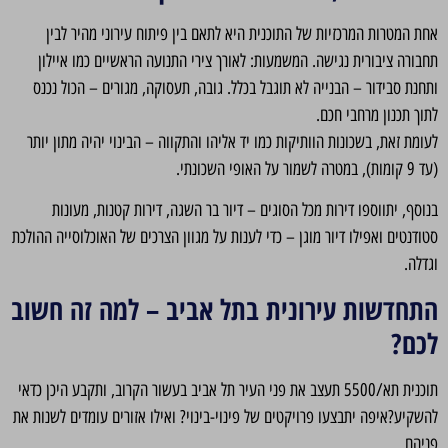
אחת המטרות המרכזיות של התוכנית היא לתאם בין פיתוח עירוני מהיר לבין
תחבורה ציבורית נגישה. המשמעות: לאורך צירי התנועה הראשיים כמו איילון
ותחנת סבידור – הבנייה לא תוגבל בכלל. גובה, תעסוקה, מגורים – הכול נכנס
לתוך תכנון מרחבי חכם.
לעומת זאת, בשכונות הוותיקות כמו יד אליהו והתקווה – הבינוי יהיה מתון יותר
(עד 9 קומות), במטרה לשמור על האופי השכונתי.
בנוסף, יתווספו דירות מכל הסוגים – דיור בר השגה, דירות קטנות, מעונות
סטודנטים ואפילו דיור מוגן – כדי לענות על מגוון הצרכים של האוכלוסייה ההולכת
וגדלה.
התחדשות עירונית בתל אביב – למה זה חשוב
לכם?
תוכנית תא/5500 תעצב את פני העיר תל אביב בעשור הקרוב, ותקבע היכן כדאי
להשקיע?איפה יתבצעו פרויקטים של פינוי-בינוי? ואילו אזורים עומדים לשנות את
פניהם.