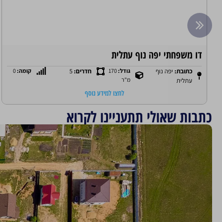
דו משפחתי למכירה שכונת השדות
כתובת:
שכונת
גודל:
250
חדרים:
6
קומה:
0
מ"ר
השדות, עתלית
לחצו למידע נוסף
כתבות שאולי תתעניינו לקרוא