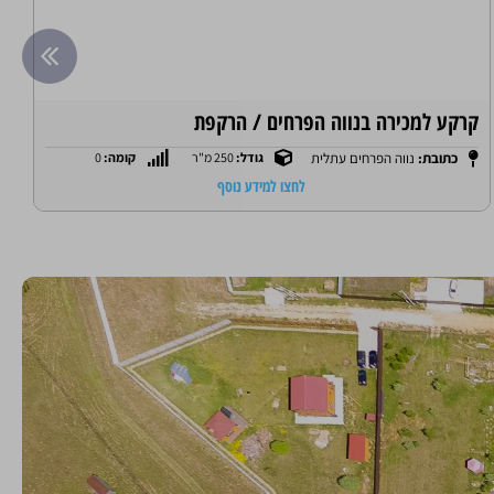
בית דו משפחתי בשכונת גפן
כתובת:
הגפן עתלית
גודל:
170 מ"ר
קומה:
0
לחצו למידע נוסף