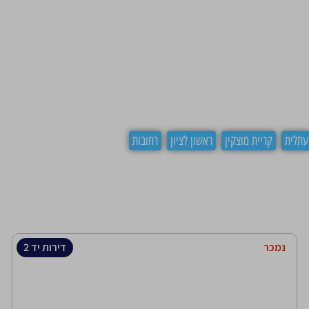
עתלית
קריית מוצקין
ראשון לציון
רחובות
נמכר