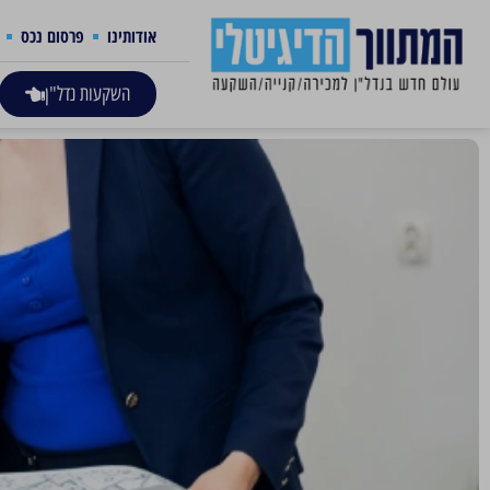
אודותינו
פרסום נכס
השקעות נדל"ן