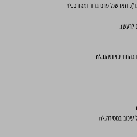
. ודאו שכל פרט ברור ומפורט.\n
 לרעש).
התחייבויותיהם.\n
עיכוב במסירה.\n