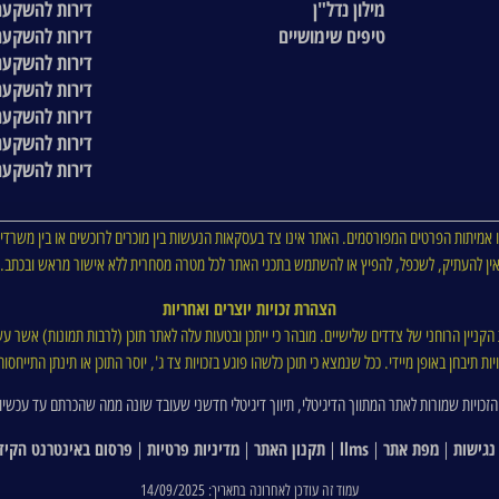
מילון נדל"ן
דירות להשקעה
טיפים שימושיים
דירות להשקעה
דירות להשקעה
דירות להשקעה
דירות להשקעה
דירות להשקעה
דירות להשקעה
 אמיתות הפרטים המפורסמים. האתר אינו צד בעסקאות הנעשות בין מוכרים לרוכשים או בין משרדי 
ין להעתיק, לשכפל, להפיץ או להשתמש בתכני האתר לכל מטרה מסחרית ללא אישור מראש ובכתב.
הצהרת זכויות יוצרים ואחריות
ת הקניין הרוחני של צדדים שלישיים. מובהר כי ייתכן ובטעות עלה לאתר תוכן (לרבות תמונות) אשר עש
ת תיבחן באופן מיידי. ככל שנמצא כי תוכן כלשהו פוגע בזכויות צד ג', יוסר התוכן או תינתן התייח
הזכויות שמורות לאתר המתווך הדיגיטלי, תיווך דיגיטלי חדשני שעובד שונה ממה שהכרתם עד עכשיו
נגישות
מפת אתר
llms
תקנון האתר
מדיניות פרטיות
פרסום באינטרנט הקיד
|
|
|
|
|
עמוד זה עודכן לאחרונה בתאריך: 14/09/2025