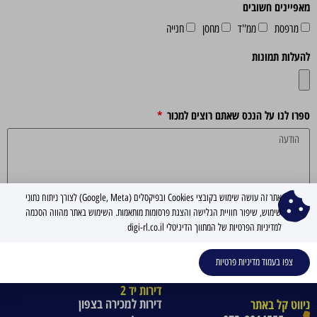
מאפיינים חשובים
מרפסת
ממ''ד
מחסן
חנייה
להעלות תמונות
ספרו לנו על הנכס שאתם רוצים למכור
אתר זה עושה שימוש בקובצי Cookies ובפיקסלים (Google, Meta) לצורך ניתוח נתוני
שימוש, שיפור חוויית הגלישה והצגת פרסומות מותאמות. השימוש באתר מהווה הסכמה
הבא
למדיניות הפרטיות של המתווך הדיגיטלי digi-rl.co.il
ניווט קל באתר
צפו בעמוד מדיניות פרטיות
דירות יד 2
דירות למכירה בצפון
ניווט קל באתר