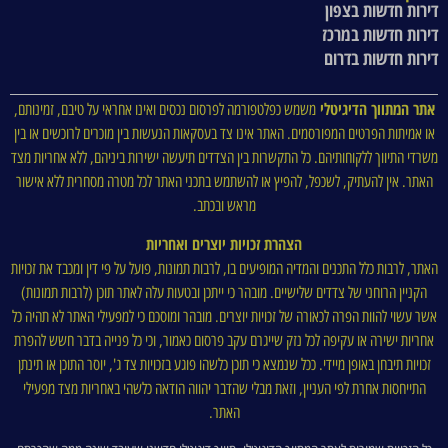
דירות חדשות בצפון
דירות חדשות במרכז
דירות חדשות בדרום
אתר המתווך הדיגיטלי
משמש כפלטפורמה לפרסום נכסים ואינו אחראי על טיבם, זמינותם,
או אמיתות הפרטים המפורסמים. האתר אינו צד בעסקאות הנעשות בין מוכרים לרוכשים או בין
משרדי התיווך ללקוחותיהם. כל התקשרות בין הצדדים תיעשה ישירות ביניהם, ללא אחריות מצד
האתר. אין להעתיק, לשכפל, להפיץ או להשתמש בתכני האתר לכל מטרה מסחרית ללא אישור
מראש ובכתב.
הצהרת זכויות יוצרים ואחריות
האתר, לרבות כלל התכנים והמדיה המופיעים בו, לרבות תמונות, פועל על פי דין ומכבד את זכויות
הקניין הרוחני של צדדים שלישיים. מובהר כי ייתכן ובטעות עלה לאתר תוכן (לרבות תמונות)
אשר עשוי להוות הפרה לכאורה של זכויות יוצרים. מובהר ומוסכם כי למפעילי האתר לא תהיה כל
אחריות ישירה או עקיפה לכל נזק שייגרם עקב פרסום כאמור, וכי כל פנייה בדבר חשש להפרת
זכויות תיבחן באופן מיידי. ככל שנמצא כי תוכן כלשהו פוגע בזכויות צד ג', יוסר התוכן או תינתן
התייחסות אחרת לפי העניין, וזאת מבלי שהדבר יהווה הודאה כלשהי באחריות מצד מפעילי
האתר.