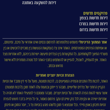
דירות להשקעה באתונה
פרויקטים חדשים
דירות חדשות בצפון
דירות חדשות במרכז
דירות חדשות בדרום
אתר המתווך הדיגיטלי
משמש כפלטפורמה לפרסום נכסים ואינו אחראי על טיבם, זמינותם,
או אמיתות הפרטים המפורסמים. האתר אינו צד בעסקאות הנעשות בין מוכרים לרוכשים או בין
משרדי התיווך ללקוחותיהם. כל התקשרות בין הצדדים תיעשה ישירות ביניהם, ללא אחריות מצד
האתר. אין להעתיק, לשכפל, להפיץ או להשתמש בתכני האתר לכל מטרה מסחרית ללא אישור
מראש ובכתב.
הצהרת זכויות יוצרים ואחריות
האתר, לרבות כלל התכנים והמדיה המופיעים בו, לרבות תמונות, פועל על פי דין ומכבד את זכויות
הקניין הרוחני של צדדים שלישיים. מובהר כי ייתכן ובטעות עלה לאתר תוכן (לרבות תמונות)
אשר עשוי להוות הפרה לכאורה של זכויות יוצרים. מובהר ומוסכם כי למפעילי האתר לא תהיה כל
אחריות ישירה או עקיפה לכל נזק שייגרם עקב פרסום כאמור, וכי כל פנייה בדבר חשש להפרת
זכויות תיבחן באופן מיידי. ככל שנמצא כי תוכן כלשהו פוגע בזכויות צד ג', יוסר התוכן או תינתן