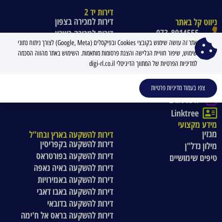
דירות יד 2
דירות למכירה בצפון
ניווט קל באתר
073-8014555
דירות למכירה בשרון
אתר זה עושה שימוש בקובצי Cookies ובפיקסלים (Google, Meta) לצורך ניתוח נתוני
דירות למכירה במרכז
ואטסאפ
שימוש, שיפור חוויית הגלישה והצגת פרסומות מותאמות. השימוש באתר מהווה הסכמה
דירות למכירה בדרום
מייל
למדיניות הפרטיות של המתווך הדיגיטלי digi-rl.co.il
פייסבוק
טיק טוק
צפו בעמוד מדיניות פרטיות
אינסטגרם
Linktree
מידע מקצועי
מגזין
דירות להשקעה בארץ ובחו"ל
דירות להשקעה בקפריסין
מילון נדל"ן
דירות להשקעה בפורטראס
טיפים שימושיים
דירות להשקעה באיה נאפה
דירות להשקעה באמירויות
דירות להשקעה באבו דאבי
דירות להשקעה בדובאי
דירות להשקעה בראס אל ח'ימה