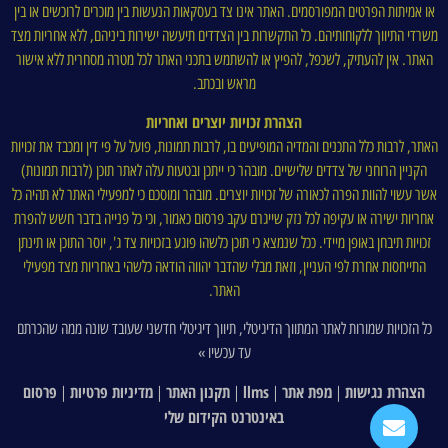
או אמיתות הפרטים המפורסמים. האתר אינו צד בעסקאות הנעשות בין מוכרים לרוכשים או בין
משרדי התיווך ללקוחותיהם. כל התקשרות בין הצדדים תיעשה ישירות ביניהם, ללא אחריות מצד
האתר. אין להעתיק, לשכפל, להפיץ או להשתמש בתכני האתר לכל מטרה מסחרית ללא אישור
מראש ובכתב.
הצהרת זכויות יוצרים ואחריות
האתר, לרבות כלל התכנים והמדיה המופיעים בו, לרבות תמונות, פועל על פי דין ומכבד את זכויות
הקניין הרוחני של צדדים שלישיים. מובהר כי ייתכן ובטעות עלה לאתר תוכן (לרבות תמונות)
אשר עשוי להוות הפרה לכאורה של זכויות יוצרים. מובהר ומוסכם כי למפעילי האתר לא תהיה כל
אחריות ישירה או עקיפה לכל נזק שייגרם עקב פרסום כאמור, וכי כל פנייה בדבר חשש להפרת
זכויות תיבחן באופן מיידי. ככל שנמצא כי תוכן כלשהו פוגע בזכויות צד ג', יוסר התוכן או תינתן
התייחסות אחרת לפי העניין, וזאת מבלי שהדבר יהווה הודאה כלשהי באחריות מצד מפעילי
האתר.
כל הזכויות שמורות לאתר המתווך הדיגיטלי, תיווך דיגיטלי חדשני שעובד שונה ממה שהכרתם
עד עכשיו »
הצהרת נגישות
מפת אתר
llms
תקנון האתר
מדיניות פרטיות
פרסום
|
|
|
|
|
באינטרנט הקידום שלי