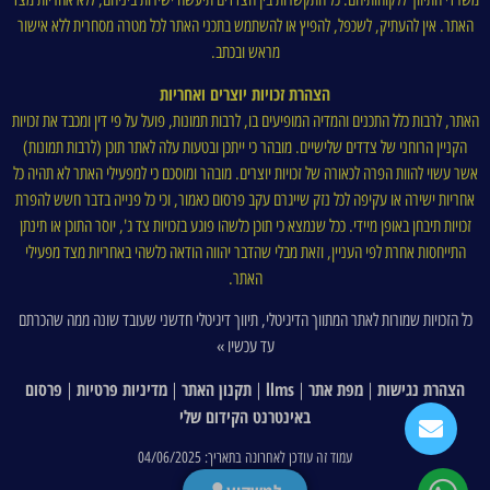
האתר. אין להעתיק, לשכפל, להפיץ או להשתמש בתכני האתר לכל מטרה מסחרית ללא אישור
מראש ובכתב.
הצהרת זכויות יוצרים ואחריות
האתר, לרבות כלל התכנים והמדיה המופיעים בו, לרבות תמונות, פועל על פי דין ומכבד את זכויות
הקניין הרוחני של צדדים שלישיים. מובהר כי ייתכן ובטעות עלה לאתר תוכן (לרבות תמונות)
אשר עשוי להוות הפרה לכאורה של זכויות יוצרים. מובהר ומוסכם כי למפעילי האתר לא תהיה כל
אחריות ישירה או עקיפה לכל נזק שייגרם עקב פרסום כאמור, וכי כל פנייה בדבר חשש להפרת
זכויות תיבחן באופן מיידי. ככל שנמצא כי תוכן כלשהו פוגע בזכויות צד ג', יוסר התוכן או תינתן
התייחסות אחרת לפי העניין, וזאת מבלי שהדבר יהווה הודאה כלשהי באחריות מצד מפעילי
האתר.
כל הזכויות שמורות לאתר המתווך הדיגיטלי, תיווך דיגיטלי חדשני שעובד שונה ממה שהכרתם
עד עכשיו »
הצהרת נגישות
מפת אתר
llms
תקנון האתר
מדיניות פרטיות
פרסום
|
|
|
|
|
באינטרנט הקידום שלי
עמוד זה עודכן לאחרונה בתאריך: 04/06/2025