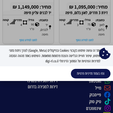
מחיר: 1,095,000 ₪
מחיר: 1,149,000 ₪
דירת 3 חדרים, לאון בלום, חיפה
יד לבנים עליון חיפה
כתובת:
גודל:
חדרים:
קומה:
כתובת:
גודל:
חדרים:
קומה:
5
90
4
75
לאון
3
יד
4
מ"ר
מ"ר
בלום
לבנים,
חיפה
חיפה
לחצו למידע נוסף
לחצו למידע נוסף
אתר זה עושה שימוש בקובצי Cookies ובפיקסלים (Google, Meta) לצורך ניתוח נתוני
ניווט קל באתר
שימוש, שיפור חוויית הגלישה והצגת פרסומות מותאמות. השימוש באתר מהווה הסכמה
למדיניות הפרטיות של המתווך הדיגיטלי digi-rl.co.il
דירות יד 2
דירות למכירה בצפון
ניווט קל באתר
073-8014555
דירות למכירה בשרון
צפו בעמוד מדיניות פרטיות
דירות למכירה במרכז
ואטסאפ
דירות למכירה בדרום
מייל
פייסבוק
טיק טוק
אינסטגרם