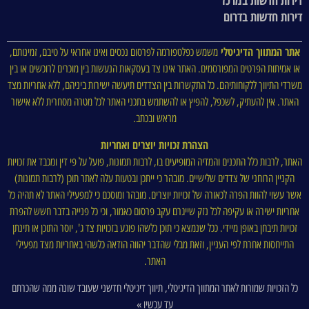
דירות חדשות בדרום
אתר המתווך הדיגיטלי
משמש כפלטפורמה לפרסום נכסים ואינו אחראי על טיבם, זמינותם,
או אמיתות הפרטים המפורסמים. האתר אינו צד בעסקאות הנעשות בין מוכרים לרוכשים או בין
משרדי התיווך ללקוחותיהם. כל התקשרות בין הצדדים תיעשה ישירות ביניהם, ללא אחריות מצד
האתר. אין להעתיק, לשכפל, להפיץ או להשתמש בתכני האתר לכל מטרה מסחרית ללא אישור
מראש ובכתב.
הצהרת זכויות יוצרים ואחריות
האתר, לרבות כלל התכנים והמדיה המופיעים בו, לרבות תמונות, פועל על פי דין ומכבד את זכויות
הקניין הרוחני של צדדים שלישיים. מובהר כי ייתכן ובטעות עלה לאתר תוכן (לרבות תמונות)
אשר עשוי להוות הפרה לכאורה של זכויות יוצרים. מובהר ומוסכם כי למפעילי האתר לא תהיה כל
אחריות ישירה או עקיפה לכל נזק שייגרם עקב פרסום כאמור, וכי כל פנייה בדבר חשש להפרת
זכויות תיבחן באופן מיידי. ככל שנמצא כי תוכן כלשהו פוגע בזכויות צד ג', יוסר התוכן או תינתן
התייחסות אחרת לפי העניין, וזאת מבלי שהדבר יהווה הודאה כלשהי באחריות מצד מפעילי
האתר.
כל הזכויות שמורות לאתר המתווך הדיגיטלי, תיווך דיגיטלי חדשני שעובד שונה ממה שהכרתם
עד עכשיו »