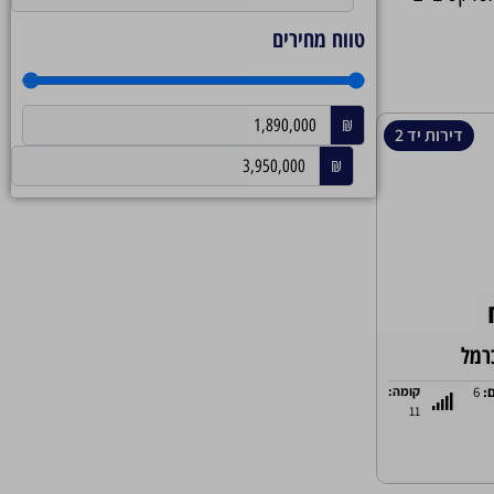
טווח מחירים
₪
דירות יד 2
₪
רמל
ם:
6
קומה:
11