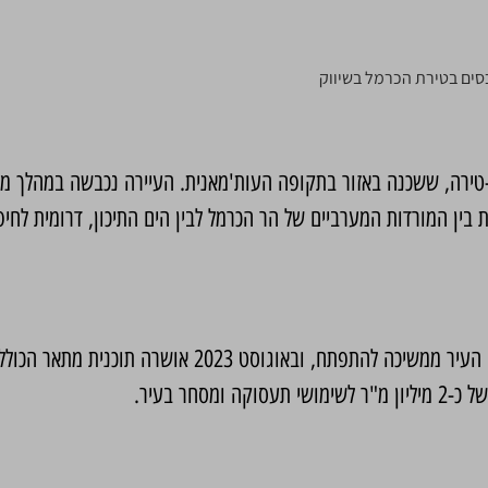
סים בטירת הכרמל בשיווק
ל חורבות העיירה הערבית א-טירה, ששכנה באזור בתקופה העות'מאנית. העיירה נכ