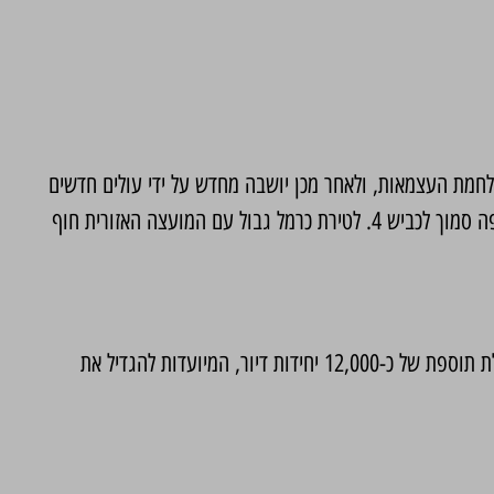
בשה במהלך מלחמת העצמאות, ולאחר מכן יושבה מחדש על ידי עולים חדשים
ממדינות שונות. בשנת 1992 הוכרזה טירת כרמל כעיר. העיר ממוקמת בין המורדות המערביים של הר הכרמל לבין הים התיכון, דרומית לחיפה סמוך לכביש 4. לטירת כרמל גבול עם המועצה האזורית חוף
נכון לסוף נובמבר 2024, מתגוררים בטירת כרמל כ-31,040 תושבים. העיר ממשיכה להתפתח, ובאוגוסט 2023 אושרה תוכנית מתאר הכוללת תוספת של כ-12,000 יחידות דיור, המיועדות להגדיל את