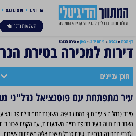
אודותינו
פרסום נכס
השקעות נדל"ן
דף הבית
»
נכסים
»
דירות יד 2
»
צפון
»
טירת הכרמל
דירות למכירה בטירת הכר
תוכן עניינים
עיר מתפתחת עם פוטנציאל נדל"ני מב
טירת כרמל היא עיר חוף במחוז חיפה, השוכנת דרומית לחיפה ומציעה 
האחרונות חווה העיר תנופת בנייה משמעותית, עם הקמת שכונות חד
ולדרכי תחבורה מרכזיות, טירת כרמל מושכת אליה משפחות צעירות, מ