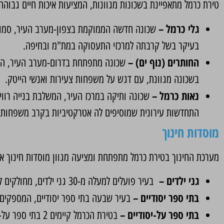
טירת כרמל מתאפיינת בשכונות מגוונות, המציעות איכות חיים גבוהה 
גלי כרמל –
שכונה חדשה הממוקמת בצפון-מערב העיר, סמוך ל
בעיקר בשל קרבתה למרכזי התעסוקה במת"מ ובחיפה.
החותרים (נוף ים) –
שכונה מתפתחת בדרום-מערב העיר, המציע
בשכונה מגוונת, עם דגש על משפחות צעירות ואנשי הייטק.
נאות כרמל –
שכונה ותיקה במרכז העיר, המשלבת בנייה רווי
התחדשות עירונית שמוסיפים לה אטרקטיביות בקרב משפחות וז
מוסדות חינוך
מערכת החינוך בטירת כרמל מתפתחת ומציעה מגוון מוסדות חינוך איכ
גני ילדים –
בעיר פועלים למעלה מ-30 גני ילדים, מחולקים לפי קבוצות גיל: גני חובה, גני תת-חובה וגני חינוך מיוחד .
בתי ספר יסודיים –
בעיר שבעה בתי ספר יסודיים, המספקים ח
בתי ספר על-יסודיים –
בטירת הכרמל קיימים
2 בתי ספר על-יסודיים, המציעים מגוון מסלולי לימוד לתלמידי חטיבת הביניים והתיכון.