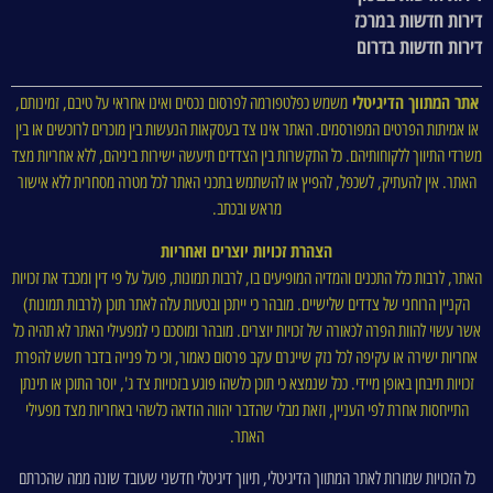
דירות חדשות במרכז
דירות חדשות בדרום
אתר המתווך הדיגיטלי
משמש כפלטפורמה לפרסום נכסים ואינו אחראי על טיבם, זמינותם,
או אמיתות הפרטים המפורסמים. האתר אינו צד בעסקאות הנעשות בין מוכרים לרוכשים או בין
משרדי התיווך ללקוחותיהם. כל התקשרות בין הצדדים תיעשה ישירות ביניהם, ללא אחריות מצד
האתר. אין להעתיק, לשכפל, להפיץ או להשתמש בתכני האתר לכל מטרה מסחרית ללא אישור
מראש ובכתב.
הצהרת זכויות יוצרים ואחריות
האתר, לרבות כלל התכנים והמדיה המופיעים בו, לרבות תמונות, פועל על פי דין ומכבד את זכויות
הקניין הרוחני של צדדים שלישיים. מובהר כי ייתכן ובטעות עלה לאתר תוכן (לרבות תמונות)
אשר עשוי להוות הפרה לכאורה של זכויות יוצרים. מובהר ומוסכם כי למפעילי האתר לא תהיה כל
אחריות ישירה או עקיפה לכל נזק שייגרם עקב פרסום כאמור, וכי כל פנייה בדבר חשש להפרת
זכויות תיבחן באופן מיידי. ככל שנמצא כי תוכן כלשהו פוגע בזכויות צד ג', יוסר התוכן או תינתן
התייחסות אחרת לפי העניין, וזאת מבלי שהדבר יהווה הודאה כלשהי באחריות מצד מפעילי
האתר.
כל הזכויות שמורות לאתר המתווך הדיגיטלי, תיווך דיגיטלי חדשני שעובד שונה ממה שהכרתם