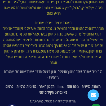
משרדי התיווך ללקוחותיהם. כל התקשרות בין הצדדים תיעשה ישירות ביניהם, ללא אחריות מצד
האתר. אין להעתיק, לשכפל, להפיץ או להשתמש בתכני האתר לכל מטרה מסחרית ללא אישור
מראש ובכתב.
הצהרת זכויות יוצרים ואחריות
האתר, לרבות כלל התכנים והמדיה המופיעים בו, לרבות תמונות, פועל על פי דין ומכבד את זכויות
הקניין הרוחני של צדדים שלישיים. מובהר כי ייתכן ובטעות עלה לאתר תוכן (לרבות תמונות)
אשר עשוי להוות הפרה לכאורה של זכויות יוצרים. מובהר ומוסכם כי למפעילי האתר לא תהיה כל
אחריות ישירה או עקיפה לכל נזק שייגרם עקב פרסום כאמור, וכי כל פנייה בדבר חשש להפרת
זכויות תיבחן באופן מיידי. ככל שנמצא כי תוכן כלשהו פוגע בזכויות צד ג', יוסר התוכן או תינתן
התייחסות אחרת לפי העניין, וזאת מבלי שהדבר יהווה הודאה כלשהי באחריות מצד מפעילי
האתר.
כל הזכויות שמורות לאתר המתווך הדיגיטלי, תיווך דיגיטלי חדשני שעובד שונה ממה שהכרתם
עד עכשיו »
הצהרת נגישות
מפת אתר
llms
תקנון האתר
מדיניות פרטיות
פרסום
|
|
|
|
|
באינטרנט הקידום שלי
עמוד זה עודכן לאחרונה בתאריך: 12/06/2025