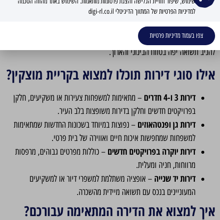
שימוש, שיפור חוויית הגלישה והצגת פרסומות מותאמות. השימוש באתר מהווה הסכמה
העיר נמצאת בעיצומו של תהליך פיתוח עירוני מואץ – עם שכונות חדשות כמו
למדיניות הפרטיות של המתווך הדיגיטלי digi-rl.co.il
נאות אפק, נווה גנים, שכונות ישנות כגון: גושן הותיקה, רסקו הישנה ולב מוצקין
צפו בעמוד מדיניות פרטיות
וכמובן פרויקטים של התחדשות עירונית במרכז העיר. לכן רכישת דירה כיום עשויה
להניב תשואה יפה בטווח הבינוני והארוך.
אילו סוגי דירות תוכלו למצוא בקריית מוצקין?
דירות 3 ו-4 חדרים
– מתאימות למשפחות צעירות או משקיעים, חלקן
בפרויקטים חדשים וחלקן בדירות משופצות בלב העיר.
דירות גן ופנטהאוזים
– נפוצות במיוחד בשכונות החדשות שמתאימות
למשפחות שמחפשות איכות חיים ואווירה של בית פרטי.
דירות יוקרה בפרויקטים חדשים
– כוללות מפרטים גבוהים, מרפסות
מרווחות, חניה ומעלית.
דירות יד שנייה
– אופציה משתלמת למשפרי דיור או למשקיעים
המעוניינים בנכס עם תשואה מיידית מהשכרה.
איך למצוא את הדירה המתאימה עבורכם?