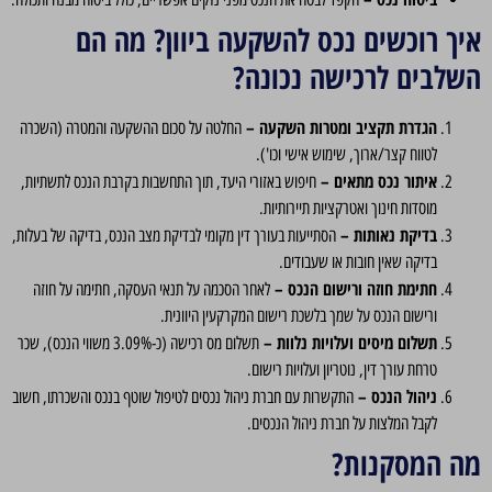
איך רוכשים נכס להשקעה ביוון? מה הם
השלבים לרכישה נכונה?
הגדרת תקציב ומטרות השקעה –
החלטה על סכום ההשקעה והמטרה (השכרה
לטווח קצר/ארוך, שימוש אישי וכו').
איתור נכס מתאים –
חיפוש באזורי היעד, תוך התחשבות בקרבת הנכס לתשתיות,
מוסדות חינוך ואטרקציות תיירותיות.
בדיקת נאותות –
הסתייעות בעורך דין מקומי לבדיקת מצב הנכס, בדיקה של בעלות,
בדיקה שאין חובות או שעבודים.
חתימת חוזה ורישום הנכס –
לאחר הסכמה על תנאי העסקה, חתימה על חוזה
ורישום הנכס על שמך בלשכת רישום המקרקעין היוונית.
תשלום מיסים ועלויות נלוות –
תשלום מס רכישה (כ-3.09% משווי הנכס), שכר
טרחת עורך דין, נוטריון ועלויות רישום.
ניהול הנכס –
התקשרות עם חברת ניהול נכסים לטיפול שוטף בנכס והשכרתו, חשוב
לקבל המלצות על חברת ניהול הנכסים.
מה המסקנות?