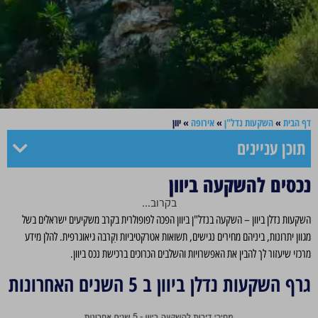
דף הבית
»
השקעות נדל"ן
»
אירופה
»
יוון
תוכן עניינים
נכסים להשקעה ביוון
בקרוב...
השקעות נדלן ביוון – השקעה בנדל"ן ביוון הפכה לפופולרית בקרב משקיעים ישראלים בשל
מגוון יתרונות, ביניהם מחירים נגישים, תשואות אטרקטיביות וקִרבה גיאוגרפית. להלן מידע
מרכזי שיעזור לך להבין את האפשרויות והשלבים הכרוכים ברכישת נכס ביוון.
גרף השקעות נדלן ביוון ב 5 השנים האחרונות