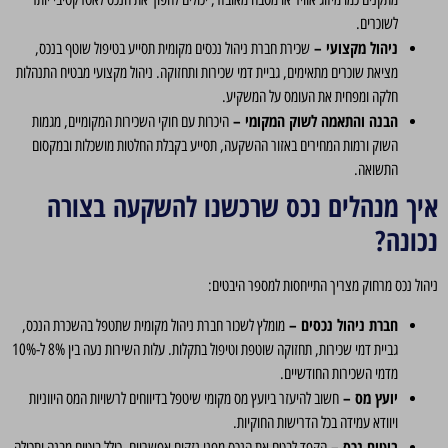
לשוכרים.
ניהול מקצועי –
שכירת חברת ניהול נכסים מקומית תסייע בטיפול שוטף בנכס,
מציאת שוכרים מתאימים, גביית דמי שכירות ותחזוקה. ניהול מקצועי מבטיח התנהלות
חלקה ומפחית את העומס על המשקיע.
הבנה והתאמה לשוק המקומי –
היכרות עם חוקי השכירות המקומיים, מגמות
השוק ורמות המחירים באזור ההשקעה, תסייע בקבלת החלטות מושכלות ובמקסום
התשואה.
איך מנהלים נכס שרכשנו להשקעה בצורה
נכונה?
ניהול נכס מרחוק מצריך התייחסות למספר היבטים:
חברת ניהול נכסים –
מומלץ לשכור חברת ניהול מקומית שתטפל בהשכרת הנכס,
גביית דמי שכירות, תחזוקה שוטפת וטיפול בתקלות. עלות השירות נעה בין 8% ל-10%
מדמי השכירות החודשיים.
יועץ מס –
חשוב להיעזר ביועץ מס מקומי שיטפל בדיווחים לרשויות המס היווניות
ויוודא עמידה בכל הדרישות החוקיות.
ביטוח נכס –
הקפד לבטח את הנכס מפני נזקים אפשריים, כולל ביטוח מבנה ותכולה.