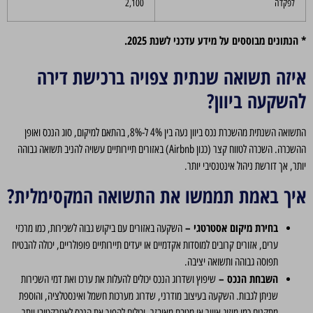
לפקדה
2,100
* הנתונים מבוססים על מידע עדכני לשנת 2025.
איזה תשואה שנתית צפויה ברכישת דירה
להשקעה ביוון?
התשואה השנתית מהשכרת נכס ביוון נעה בין 4% ל-8%, בהתאם למיקום, סוג הנכס ואופן
ההשכרה. השכרה לטווח קצר (כגון Airbnb) באזורים תיירותיים עשויה להניב תשואה גבוהה
יותר, אך דורשת ניהול אינטנסיבי יותר.
איך באמת תממשו את התשואה המקסימלית?
בחירת מיקום אסטרטגי –
השקעה באזורים עם ביקוש גבוה לשכירות, כמו מרכזי
ערים, אזורים קרובים למוסדות אקדמיים או יעדים תיירותיים פופולריים, יכולה להבטיח
תפוסה גבוהה ותשואה יציבה.
השבחת הנכס –
שיפוץ ושדרוג הנכס יכולים להעלות את ערכו ואת דמי השכירות
שניתן לגבות. השקעה בעיצוב מודרני, שדרוג מערכות חשמל ואינסטלציה, והוספת
מתקנים כמו מיזוג אוויר או מטבח מאובזר, יכולים להפוך את הנכס לאטרקטיבי יותר