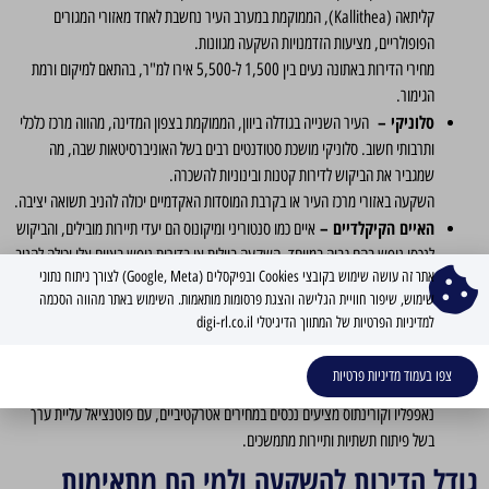
קליתאה (Kallithea), הממוקמת במערב העיר נחשבת לאחד מאזורי המגורים
הפופולריים, מציעות הזדמנויות השקעה מגוונות.
מחירי הדירות באתונה נעים בין 1,500 ל-5,500 אירו למ"ר, בהתאם למיקום ורמת
הגימור.
סלוניקי –
העיר השנייה בגודלה ביוון, הממוקמת בצפון המדינה, מהווה מרכז כלכלי
ותרבותי חשוב. סלוניקי מושכת סטודנטים רבים בשל האוניברסיטאות שבה, מה
שמגביר את הביקוש לדירות קטנות ובינוניות להשכרה.
השקעה באזורי מרכז העיר או בקרבת המוסדות האקדמיים יכולה להניב תשואה יציבה.
האיים הקיקלדיים –
איים כמו סנטוריני ומיקונוס הם יעדי תיירות מובילים, והביקוש
לנכסי נופש בהם גבוה במיוחד. השקעה בוילות או בדירות נופש באיים אלו יכולה להניב
אתר זה עושה שימוש בקובצי Cookies ובפיקסלים (Google, Meta) לצורך ניתוח נתוני
תשואה גבוהה במיוחד בעונת התיירות, עם תשואות הנעות בין 8% ל-12% בשנה.
שימוש, שיפור חוויית הגלישה והצגת פרסומות מותאמות. השימוש באתר מהווה הסכמה
כרתים –
האי הגדול ביותר ביוון מציע שילוב של ערים תוססות כמו הרקליון וחאניה,
למדיניות הפרטיות של המתווך הדיגיטלי digi-rl.co.il
לצד כפרים ציוריים וחופים מרהיבים. השקעה בנכסים בכרתים מתאימה הן להשכרה
לטווח קצר לתיירים והן להשכרה לטווח ארוך לתושבים מקומיים.
צפו בעמוד מדיניות פרטיות
הפלופונס –
חצי אי בדרום יוון, עשיר בהיסטוריה ובנופים טבעיים. אזורים כמו
נאפפליו וקורינתוס מציעים נכסים במחירים אטרקטיביים, עם פוטנציאל עליית ערך
בשל פיתוח תשתיות ותיירות מתמשכים.
גודל הדירות להשקעה ולמי הם מתאימות