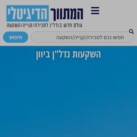
חיפוש
השקעות נדל"ן ביוון