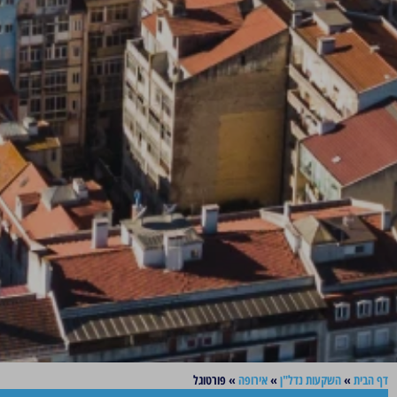
דף הבית
»
השקעות נדל"ן
»
אירופה
»
פורטוגל