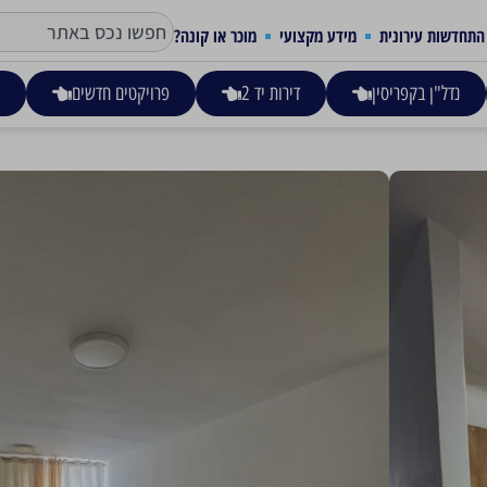
התחדשות עירונית
מידע מקצועי
מוכר או קונה?
נדל"ן בקפריסין
דירות יד 2
פרויקטים חדשים
ע
בני משה, רחובות
1,990,000
דירת 3 חדרים למכירה ברחובות ברחוב בני משה, שכונה מרכז העיר, 75 מ"ר בנוי, יש מעלית. מושכרת ב4500 ש"ח.
סוג הנכס
גודל הנכס
מס' חד
דירה רגילה
75 מ"ר
3