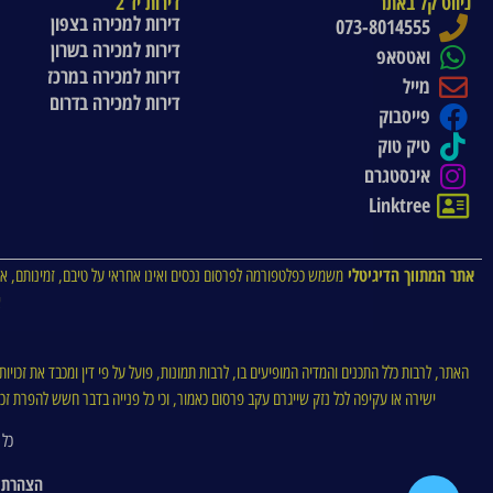
ניווט קל באתר
דירות יד 2
דירות למכירה בצפון
073-8014555
דירות למכירה בשרון
ואטסאפ
דירות למכירה במרכז
מייל
דירות למכירה בדרום
פייסבוק
טיק טוק
אינסטגרם
Linktree
אתר המתווך הדיגיטלי
משמש כפלטפורמה לפרסום נכסים ואינו אחראי על טיבם, זמינותם, או
א
האתר, לרבות כלל התכנים והמדיה המופיעים בו, לרבות תמונות, פועל על פי דין ומכבד את זכויו
ישירה או עקיפה לכל נזק שייגרם עקב פרסום כאמור, וכי כל פנייה בדבר חשש להפרת זכויו
כל 
הצהרת 