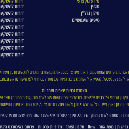
מידע מקצועי
דירות להשקעה
מגזין
דירות להשקעה
מילון נדל"ן
דירות להשקעה
טיפים שימושיים
דירות להשקעה
דירות להשקעה
דירות להשקעה
דירות להשקעה
דירות להשקעה
דירות להשקעה
 אמיתות הפרטים המפורסמים. האתר אינו צד בעסקאות הנעשות בין מוכרים לרוכשים או בין משרדי 
ין להעתיק, לשכפל, להפיץ או להשתמש בתכני האתר לכל מטרה מסחרית ללא אישור מראש ובכתב.
הצהרת זכויות יוצרים ואחריות
ת הקניין הרוחני של צדדים שלישיים. מובהר כי ייתכן ובטעות עלה לאתר תוכן (לרבות תמונות) אשר עש
ת תיבחן באופן מיידי. ככל שנמצא כי תוכן כלשהו פוגע בזכויות צד ג', יוסר התוכן או תינתן התייח
הזכויות שמורות לאתר המתווך הדיגיטלי, תיווך דיגיטלי חדשני שעובד שונה ממה שהכרתם עד עכשיו
נגישות
מפת אתר
llms
תקנון האתר
מדיניות פרטיות
פרסום באינטרנט הקיד
|
|
|
|
|