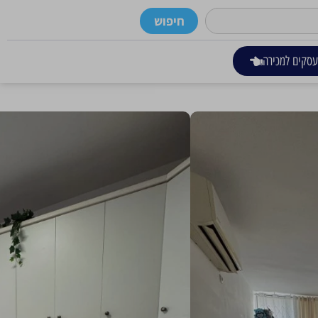
חיפוש
סקים למכירה
רים
כתובת
בני משה, רחובות