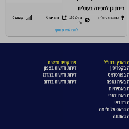
דירת גן למכירה בעתלית
כתובת:
עתלית
גודל:
130
חדרים:
5
קומה:
0
מ"ר
לחצו למידע נוסף
 בארץ ובחו"ל
פרויקטים חדשים
 בקפריסין
דירות חדשות בצפון
 בפורטראס
דירות חדשות במרכז
 באיה נאפה
דירות חדשות בדרום
 באמירויות
 באבו דאבי
 בדובאי
 בראס אל ח'ימה
 באתונה