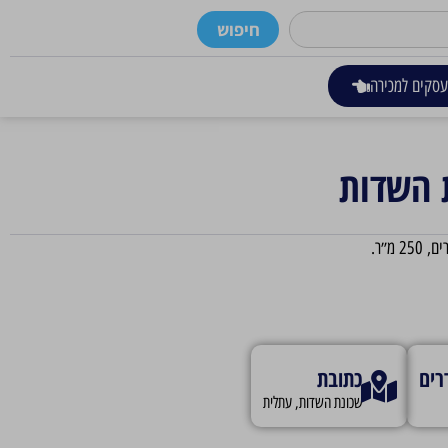
חיפוש
סקים למכירה
 השדות
רים
כתובת
שכונת השדות, עתלית