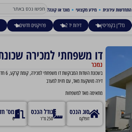
התחדשות עירונית
מידע מקצועי
מוכר או קונה?
נדל"ן בקפריסין
דירות יד 2
פרויקטים חדשים
ע
דו משפחתי למכירה שכונת
נמכר
בשכונת השדות המבוקשת דו משפחתי למכירה, קומת קרקע, 6 חדרים, 250 מ״ר.
דירה מושקעת מאד, עם חזית למערב
מתאימה מאד למשפחות
סוג הנכס
גודל הנכס
מס' חד
דופלקס
250 מ"ר
6