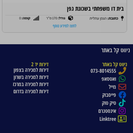
בית דו משפחתי בשכונת גפן
כתובת:
הגפן עתלית
גודל:
170 מ"ר
קומה:
0
לחצו למידע נוסף
ניווט קל באתר
ניווט קל באתר
דירות יד 2
דירות למכירה בצפון
073-8014555
דירות למכירה בשרון
ואטסאפ
דירות למכירה במרכז
מייל
דירות למכירה בדרום
פייסבוק
טיק טוק
אינסטגרם
Linktree