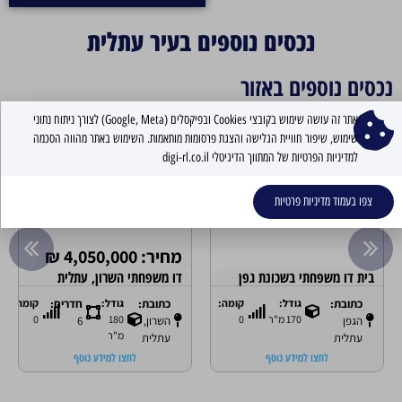
נכסים נוספים בעיר עתלית
נכסים נוספים באזור
אתר זה עושה שימוש בקובצי Cookies ובפיקסלים (Google, Meta) לצורך ניתוח נתוני
דירות יד 2
דירות יד 2
נמכר
שימוש, שיפור חוויית הגלישה והצגת פרסומות מותאמות. השימוש באתר מהווה הסכמה
למדיניות הפרטיות של המתווך הדיגיטלי digi-rl.co.il
צפו בעמוד מדיניות פרטיות
מחיר: 4,050,000 ₪
בית דו משפחתי בשכונת גפן
דו משפחתי השרון, עתלית
כתובת:
גודל:
קומה:
כתובת:
גודל:
חדרים:
קומה:
170 מ"ר
0
180
0
הגפן
השרון,
6
מ"ר
עתלית
עתלית
לחצו למידע נוסף
לחצו למידע נוסף