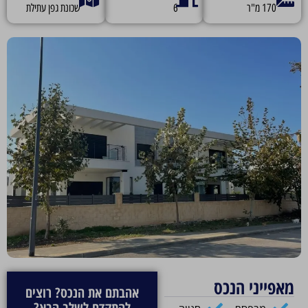
170 מ"ר
6
שכונת גפן עתילת
מאפייני הנכס
אהבתם את הנכס? רוצים
להתקדם לשלב הבא?