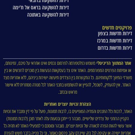
דירות להשקעה בדובאי
דירות להשקעה בראס אל ח'ימה
דירות להשקעה באתונה
פרויקטים חדשים
דירות חדשות בצפון
דירות חדשות במרכז
דירות חדשות בדרום
אתר המתווך הדיגיטלי
משמש כפלטפורמה לפרסום נכסים ואינו אחראי על טיבם, זמינותם,
או אמיתות הפרטים המפורסמים. האתר אינו צד בעסקאות הנעשות בין מוכרים לרוכשים או בין
משרדי התיווך ללקוחותיהם. כל התקשרות בין הצדדים תיעשה ישירות ביניהם, ללא אחריות מצד
האתר. אין להעתיק, לשכפל, להפיץ או להשתמש בתכני האתר לכל מטרה מסחרית ללא אישור
מראש ובכתב.
הצהרת זכויות יוצרים ואחריות
האתר, לרבות כלל התכנים והמדיה המופיעים בו, לרבות תמונות, פועל על פי דין ומכבד את זכויות
הקניין הרוחני של צדדים שלישיים. מובהר כי ייתכן ובטעות עלה לאתר תוכן (לרבות תמונות)
אשר עשוי להוות הפרה לכאורה של זכויות יוצרים. מובהר ומוסכם כי למפעילי האתר לא תהיה כל
אחריות ישירה או עקיפה לכל נזק שייגרם עקב פרסום כאמור, וכי כל פנייה בדבר חשש להפרת