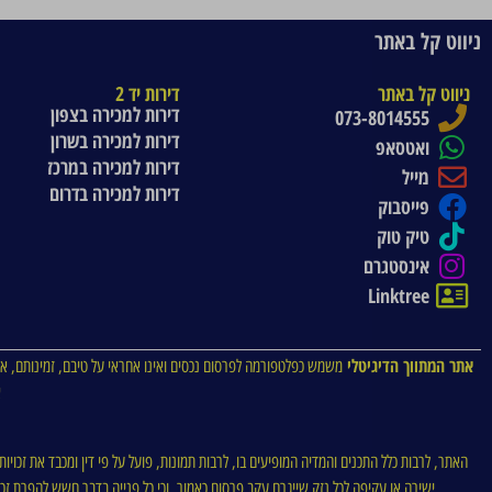
ניווט קל באתר
ניווט קל באתר
דירות יד 2
דירות למכירה בצפון
073-8014555
דירות למכירה בשרון
ואטסאפ
דירות למכירה במרכז
מייל
דירות למכירה בדרום
פייסבוק
טיק טוק
אינסטגרם
Linktree
אתר המתווך הדיגיטלי
משמש כפלטפורמה לפרסום נכסים ואינו אחראי על טיבם, זמינותם, או
א
האתר, לרבות כלל התכנים והמדיה המופיעים בו, לרבות תמונות, פועל על פי דין ומכבד את זכויו
ישירה או עקיפה לכל נזק שייגרם עקב פרסום כאמור, וכי כל פנייה בדבר חשש להפרת זכויו