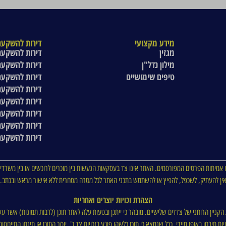
מידע מקצועי
דירות להשקעה
מגזין
דירות להשקעה
מילון נדל"ן
דירות להשקעה
טיפים שימושיים
דירות להשקעה
דירות להשקעה
דירות להשקעה
דירות להשקעה
דירות להשקעה
דירות להשקעה
 אמיתות הפרטים המפורסמים. האתר אינו צד בעסקאות הנעשות בין מוכרים לרוכשים או בין משרדי 
ין להעתיק, לשכפל, להפיץ או להשתמש בתכני האתר לכל מטרה מסחרית ללא אישור מראש ובכתב.
הצהרת זכויות יוצרים ואחריות
ת הקניין הרוחני של צדדים שלישיים. מובהר כי ייתכן ובטעות עלה לאתר תוכן (לרבות תמונות) אשר עש
ת תיבחן באופן מיידי. ככל שנמצא כי תוכן כלשהו פוגע בזכויות צד ג', יוסר התוכן או תינתן התייח