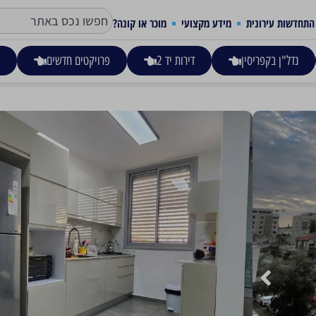
התחדשות עירונית
מידע מקצועי
מוכר או קונה?
נדל"ן בקפריסין
דירות יד 2
פרויקטים חדשים
ע
העליה השניה 26, חולון
1,960,000
דירת 3 חדרים למכירה בחולון, 69 מ"ר בנוי, ניתן להפוך אותה ל3.5 חדרים בקלות.
הדירה בקומה שנייה מתוך שתי קומות בבניין, הדירה עברה שיפוץ בשווי מוער
יש לדירה חניה בטאבו, נוף פתוח, 2 דק' הליכה לבית ספר וגנים.
דירה מומלצת מאד למשקיעים ומשפחות צעירות.
גודל הנכס
מס' חדרים
כתובת
69 מ"ר
3
העליה השניה 6