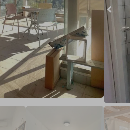
דירה רגילה
40 מ"ר
2