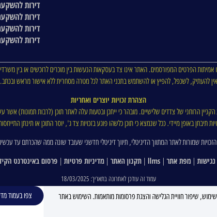
דירות להשקעה
דירות להשקעה
דירות להשקעה
דירות להשקעה
 אמיתות הפרטים המפורסמים. האתר אינו צד בעסקאות הנעשות בין מוכרים לרוכשים או בין משרדי 
ין להעתיק, לשכפל, להפיץ או להשתמש בתכני האתר לכל מטרה מסחרית ללא אישור מראש ובכתב.
הצהרת זכויות יוצרים ואחריות
ת הקניין הרוחני של צדדים שלישיים. מובהר כי ייתכן ובטעות עלה לאתר תוכן (לרבות תמונות) אשר עש
ת תיבחן באופן מיידי. ככל שנמצא כי תוכן כלשהו פוגע בזכויות צד ג', יוסר התוכן או תינתן התייח
הזכויות שמורות לאתר המתווך הדיגיטלי, תיווך דיגיטלי חדשני שעובד שונה ממה שהכרתם עד עכשיו
נגישות
מפת אתר
llms
תקנון האתר
מדיניות פרטיות
פרסום באינטרנט הקיד
|
|
|
|
|
עמוד זה עודכן לאחרונה בתאריך: 18/03/2025
צפו בעמוד מדי
C ובפיקסלים (Google, Meta) לצורך ניתוח נתוני שימוש, שיפור חוויית הגלישה והצגת פרסומות מותאמות. השימוש באתר
למשקיע