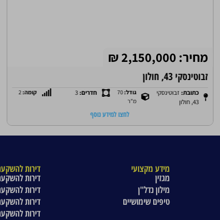
מחיר: 2,150,000 ₪
זבוטינסקי 43, חולון
כתובת:
זבוטינסקי
גודל:
70
חדרים:
3
קומה:
2
מ"ר
43, חולון
לחצו למידע נוסף
מידע מקצועי
דירות להשקעה
מגזין
דירות להשקעה
מילון נדל"ן
דירות להשקעה
טיפים שימושיים
דירות להשקעה
דירות להשקעה