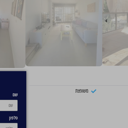
משופצת
שם
טלפון