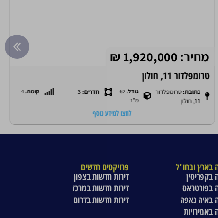
מחיר: 1,920,000 ₪
טרומפלדור 11, חולון
כתובת:
טרומפלדור
גודל:
62
חדרים:
3
קומה:
4
מ"ר
11, חולון
לחצו למידע נוסף
 בארץ ובחו"ל
פרויקטים חדשים
 בקפריסין
דירות חדשות בצפון
 בפורטראס
דירות חדשות במרכז
 באיה נאפה
דירות חדשות בדרום
 באמירויות