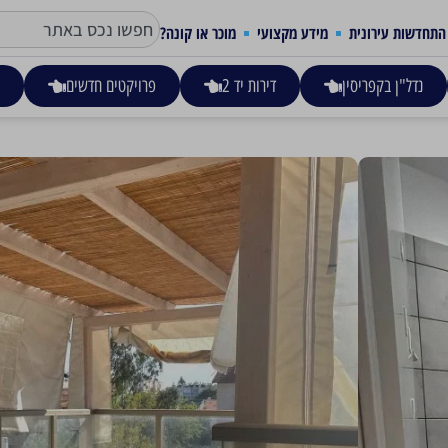
התחדשות עירונית
מידע מקצועי
מוכר או קונה?
נדל"ן בקפריסין
דירות יד 2
פרויקטים חדשים
ע
יוטבתה חולון
1,650,000
דירת שני חדרים למכירה בשכונת ג'סי כהן המתפחת בחולון!
מרפסת שמש 25 מ"ר, הדירה חתומה בפרויקט פינוי בינוי שעתיד להגדיל את הדירה בעוד כ-25 מ"ר
קומה 3 מתוך 4 ללא מעלית, יש לבניית מגרש חניה, הדירה עצמה משופצת, מוארת עפם שני כיווני אוויר.
פוטנציאל שכירות – 4,500 ש"ח למשקיעים שבכם.
הדירה מתאימה מאד למשקיעים.
סוג הנכס
גודל הנכס
מס' חד