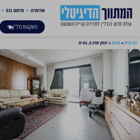
אודותינו
פרסום נכס
השקעות נדל"ן
דף הבית
»
נכסים
»
יצחק שדה 6, בת-ים