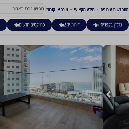
התחדשות עירונית
מידע מקצועי
מוכר או קונה?
נדל"ן בקפריסין
דירות יד 2
פרויקטים חדשים
ע
יצחק שדה 6, בת-ים
4,290,000
דירת 5 חדרים גדולה ומרווחת, 132 מ"ר בטאבו עם מרפסת שמש 13 מ"ר ונוף לים.
יש מחסן וחניה תת קרקעית רשומים בטאבו, יש שומר בבניין, מרחק
דירה אידיאלית למשפחות
סוג הנכס
גודל הנכס
מס' חד
דירה רגילה
132 מ"ר
5