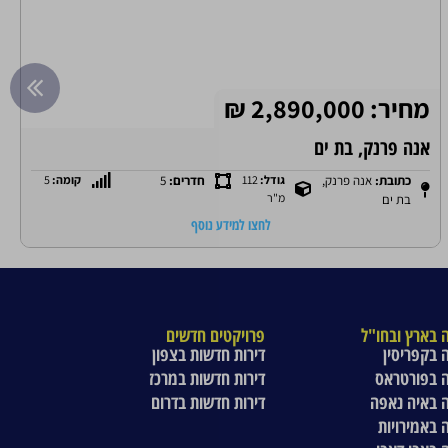
מחיר: 2,890,000 ₪
אנה פרנק, בת ים
כתובת:
אנה פרנק,
גודל:
112
חדרים:
5
קומה:
5
מ"ר
בת ים
לחצו למידע נוסף
 בארץ ובחו"ל
פרויקטים חדשים
 בקפריסין
דירות חדשות בצפון
 בפורטראס
דירות חדשות במרכז
 באיה נאפה
דירות חדשות בדרום
 באמירויות