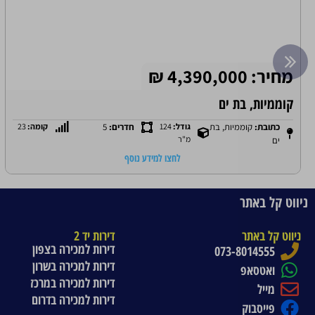
מחיר: 4,390,000 ₪
קוממיות, בת ים
כתובת:
קוממיות, בת
גודל:
124
חדרים:
5
קומה:
23
מ"ר
ים
לחצו למידע נוסף
ניווט קל באתר
ניווט קל באתר
דירות יד 2
דירות למכירה בצפון
073-8014555
דירות למכירה בשרון
ואטסאפ
דירות למכירה במרכז
מייל
דירות למכירה בדרום
פייסבוק