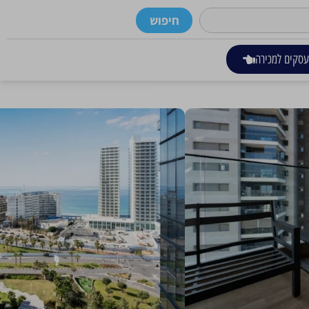
חיפוש
סקים למכירה
 הליכה של שתי דק' מהים!
רים
כתובת
יצחק שדה 6, בת-ים