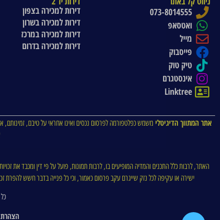
ניווט קל באתר
דירות יד 2
דירות למכירה בצפון
073-8014555
דירות למכירה בשרון
ואטסאפ
דירות למכירה במרכז
מייל
דירות למכירה בדרום
פייסבוק
טיק טוק
אינסטגרם
Linktree
אתר המתווך הדיגיטלי
משמש כפלטפורמה לפרסום נכסים ואינו אחראי על טיבם, זמינותם, או
א
האתר, לרבות כלל התכנים והמדיה המופיעים בו, לרבות תמונות, פועל על פי דין ומכבד את זכויו
ישירה או עקיפה לכל נזק שייגרם עקב פרסום כאמור, וכי כל פנייה בדבר חשש להפרת זכויו
כל 
הצהרת 