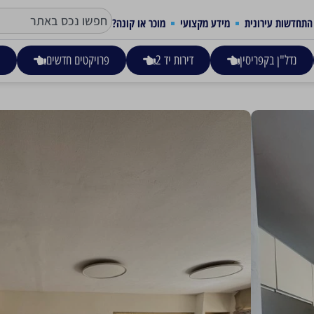
התחדשות עירונית
מידע מקצועי
מוכר או קונה?
נדל"ן בקפריסין
דירות יד 2
פרויקטים חדשים
ע
צפון מערב העיר, רחובות
2,800,000
פנטהאוז 4.5 חדרים ברחובות, צפון מערב העיר, 90 מ"ר בנוי, מרפסת שמש 55 מ"ר, חניה.
סוג הנכס
גודל הנכס
מס' חד
פנטהאוס
90 מ"ר
4.5