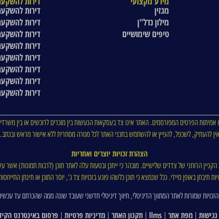
מידע מקצועי
דירות להשקעה
מגזין
דירות להשקעה
מילון נדל"ן
דירות להשקעה
טיפים שימושיים
דירות להשקעה
דירות להשקעה
דירות להשקעה
דירות להשקעה
דירות להשקעה
דירות להשקעה
 אמיתות הפרטים המפורסמים. האתר אינו צד בעסקאות הנעשות בין מוכרים לרוכשים או בין משרדי 
ין להעתיק, לשכפל, להפיץ או להשתמש בתכני האתר לכל מטרה מסחרית ללא אישור מראש ובכתב.
הצהרת זכויות יוצרים ואחריות
ת הקניין הרוחני של צדדים שלישיים. מובהר כי ייתכן ובטעות עלה לאתר תוכן (לרבות תמונות) אשר עש
ת תיבחן באופן מיידי. ככל שנמצא כי תוכן כלשהו פוגע בזכויות צד ג', יוסר התוכן או תינתן התייח
הזכויות שמורות לאתר המתווך הדיגיטלי, תיווך דיגיטלי חדשני שעובד שונה ממה שהכרתם עד עכשיו
נגישות
מפת אתר
llms
תקנון האתר
מדיניות פרטיות
פרסום באינטרנט הקיד
|
|
|
|
|