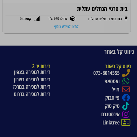
בית פרטי הנחלים עתלית
כתובת:
הנחלים עתלית
גודל:
165 מ"ר
קומה:
0
לחצו למידע נוסף
ניווט קל באתר
ניווט קל באתר
דירות יד 2
דירות למכירה בצפון
073-8014555
דירות למכירה בשרון
ואטסאפ
דירות למכירה במרכז
מייל
דירות למכירה בדרום
פייסבוק
טיק טוק
אינסטגרם
Linktree