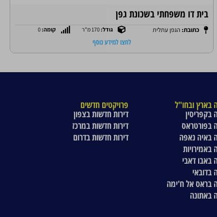
בית דו משפחתי בשכונת גפן
כתובת:
הגפן עתלית
גודל:
170 מ"ר
קומה:
0
לחצו למידע נוסף
 בארץ ובחו"ל
פרויקטים חדשים
 בקפריסין
דירות חדשות בצפון
 בפורטראס
דירות חדשות במרכז
 באיה נאפה
דירות חדשות בדרום
 באמירויות
 באבו דאבי
 בדובאי
 בראס אל ח'ימה
 באתונה