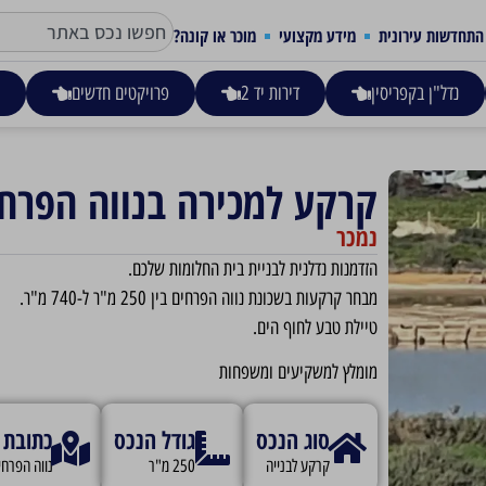
התחדשות עירונית
מידע מקצועי
מוכר או קונה?
נדל"ן בקפריסין
דירות יד 2
פרויקטים חדשים
ע
קרקע למכירה בנווה הפרח
נמכר
הזדמנות נדלנית לבניית בית החלומות שלכם.
מבחר קרקעות בשכונת נווה הפרחים בין 250 מ"ר ל-740 מ"ר.
טיילת טבע לחוף הים.
מומלץ למשקיעים ומשפחות
סוג הנכס
גודל הנכס
כתובת
קרקע לבנייה
250 מ"ר
נווה הפרחי