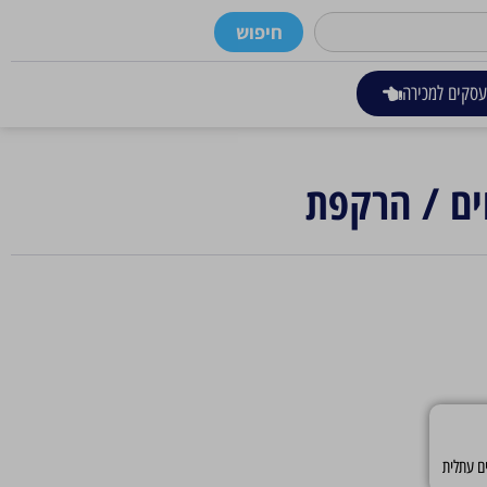
חיפוש
סקים למכירה
ים / הרקפת
ם עתלית