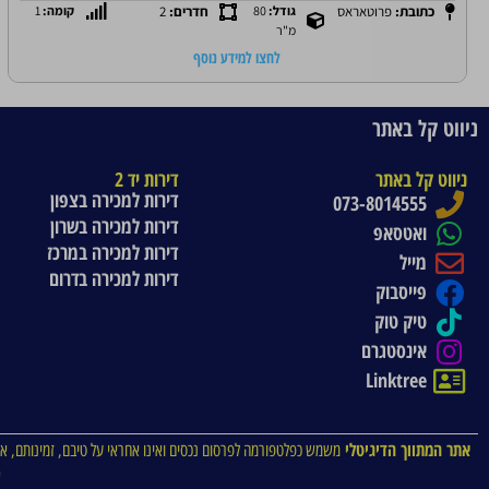
כתובת:
פרוטאראס
גודל:
80
חדרים:
2
קומה:
1
מ"ר
לחצו למידע נוסף
ניווט קל באתר
ניווט קל באתר
דירות יד 2
דירות למכירה בצפון
073-8014555
דירות למכירה בשרון
ואטסאפ
דירות למכירה במרכז
מייל
דירות למכירה בדרום
פייסבוק
טיק טוק
אינסטגרם
Linktree
אתר המתווך הדיגיטלי
משמש כפלטפורמה לפרסום נכסים ואינו אחראי על טיבם, זמינותם, או
א