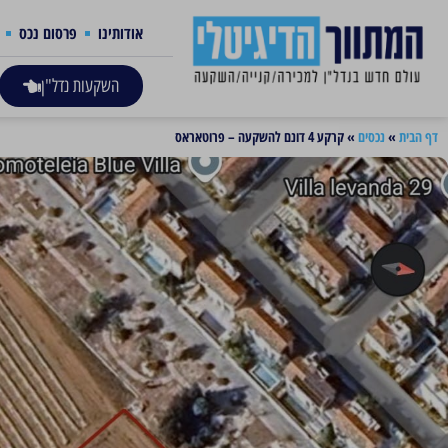
אודותינו
פרסום נכס
השקעות נדל"ן
דף הבית
»
נכסים
»
קרקע 4 דונם להשקעה – פרוטאראס