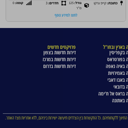
כתובת:
קייפ גרקו
גודל:
125
חדרים:
3
קומה:
0
מ"ר
לחצו למידע נוסף
 בארץ ובחו"ל
פרויקטים חדשים
 בקפריסין
דירות חדשות בצפון
 בפורטראס
דירות חדשות במרכז
 באיה נאפה
דירות חדשות בדרום
 באמירויות
 באבו דאבי
 בדובאי
 בראס אל ח'ימה
 באתונה
התיווך ללקוחותיהם. כל התקשרות בין הצדדים תיעשה ישירות ביניהם, ללא אחריות מצד האתר.