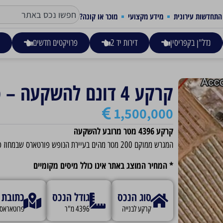
התחדשות עירונית
מידע מקצועי
מוכר או קונה?
נדל"ן בקפריסין
דירות יד 2
פרויקטים חדשים
ע
קרקע 4 דונם להשקעה – פרוטאראס
1,500,000
קרקע 4396 מטר מרובע להשקעה
המגרש ממוקם 200 מטר מהים בעיירת הנופש פורטארס שבמחוז פמגוסטה.
* המחיר המוצג באתר אינו כולל מיסים מקומיים
סוג הנכס
גודל הנכס
כתובת
קרקע לבנייה
4396 מ"ר
פרוטאראס