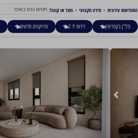
התחדשות עירונית
מידע מקצועי
מוכר או קונה?
נדל"ן בקפריסין
דירות יד 2
פרויקטים חדשים
ע
APANEMA VILLA 5 – פאראלימני
472,000
פרויקט Apanema Villas מורכב מאחד עשר וילות למגורים עם שלושה חדרי שינה, מתוכם עשרה דו משפחתיים ואחד מנותק.
לכל בית מגורים בריכת שחייה וגינה פרטיים משלו, המבטיחים את
באופן שמבליט את הסביבה הטבעית, כאשר העץ, המתכת והאבן שולט
אזור הבריכה בו העץ משתלב בהרמוניה עם אבן, ויוצר סביבה של רו
בפנים של בתי המגור
קרא עוד
בהרמוניה יחד. בכל בית מגורים יש שפע של אור טבעי אך גם מערכו