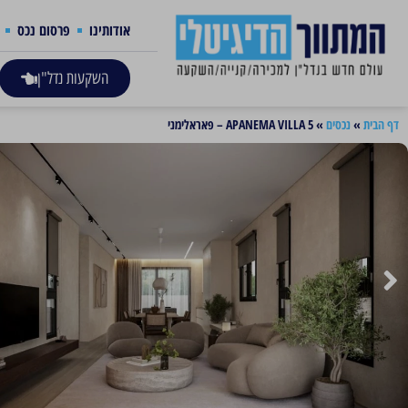
אודותינו
פרסום נכס
השקעות נדל"ן
דף הבית
»
נכסים
»
APANEMA VILLA 5 – פאראלימני