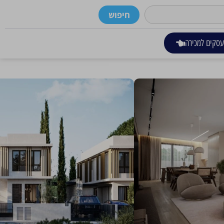
חיפוש
סקים למכירה
 הפרטיות של כל אחד ואחת. בהתחשב בסביבה, העיצוב החיצוני של המגורים נעשה
ים, ויוצרים עיצוב מודרני אך נצחי. אותה אסתטיקה מאומצת בחלק החיצוני של
גע ושלווה.
ים של פרויקט Apanema Villas, שוררים גוונים טבעיים, כאשר העיצוב מדגיש את הניגודים של חומרים שונים המשתלבים
ת תאורה מתקדמות. מעוצב באופן המציע לדייריו נוחות, כל בית בולט בפרקטיות