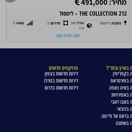
מחיר: 491,000
THE COLLECTION 212 – לימסול
כתובת:
לימסול
גודל:
105
חדרים:
2
קומה:
2
מ"ר
לחצו למידע נוסף
 בארץ ובחו"ל
פרויקטים חדשים
 בקפריסין
דירות חדשות בצפון
 בפורטראס
דירות חדשות במרכז
 באיה נאפה
דירות חדשות בדרום
 באמירויות
 באבו דאבי
 בדובאי
 בראס אל ח'ימה
 באתונה