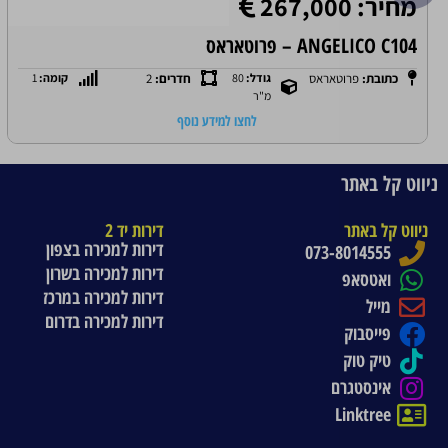
מחיר: 267,000
ANGELICO C104 – פרוטאראס
כתובת:
פרוטאראס
גודל:
80
חדרים:
2
קומה:
1
מ"ר
לחצו למידע נוסף
ניווט קל באתר
ניווט קל באתר
דירות יד 2
דירות למכירה בצפון
073-8014555
דירות למכירה בשרון
ואטסאפ
דירות למכירה במרכז
מייל
דירות למכירה בדרום
פייסבוק
טיק טוק
אינסטגרם
Linktree