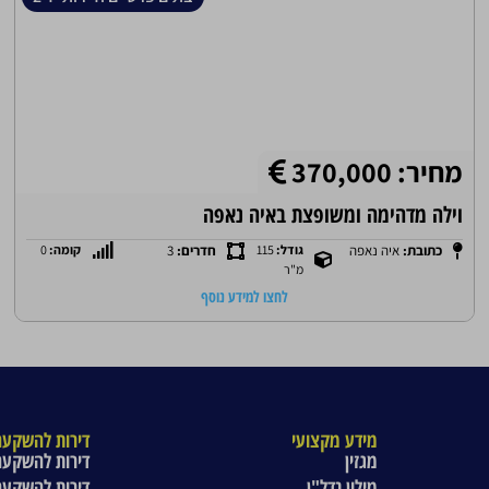
מחיר: 370,000
וילה מדהימה ומשופצת באיה נאפה
כתובת:
איה נאפה
גודל:
115
חדרים:
3
קומה:
0
מ"ר
לחצו למידע נוסף
מידע מקצועי
דירות להשקעה
מגזין
דירות להשקעה
מילון נדל"ן
דירות להשקעה