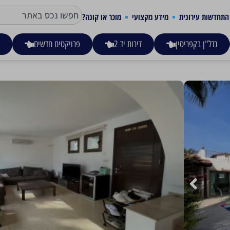
התחדשות עירונית
מידע מקצועי
מוכר או קונה?
נדל"ן בקפריסין
דירות יד 2
פרויקטים חדשים
ע
AYIA THEKLAA6 – איה נאפה
425,000
אם חיפשתם הזדמנות להשקעה – קבילתם!
וילת 3 חדרי שינה באחד היעדים היותר מבוקשים בקפריסין, איה נאפה!
הוילה כוללת חניה פרטית כפולה, 61 מ"ר מרפסות.
יש שטרי בעלות, מכונה לפינוי מיידי.
35 דקות נסיעה ללרנקה, רק 40 ק"מ משדה התעופה, מיקום סופר מרכזי, כ-5 דק' מהמרכז של איה נאפה.
קרא עוד