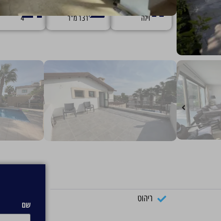
סוג הנכס
גודל הנכס
מס' חד
וילה
131 מ"ר
4
ריהוט
שם