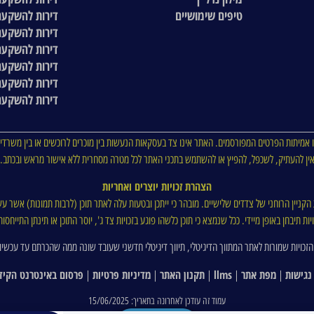
טיפים שימושיים
דירות להשקעה
דירות להשקעה
דירות להשקעה
דירות להשקעה
דירות להשקעה
דירות להשקעה
 אמיתות הפרטים המפורסמים. האתר אינו צד בעסקאות הנעשות בין מוכרים לרוכשים או בין משרדי 
ין להעתיק, לשכפל, להפיץ או להשתמש בתכני האתר לכל מטרה מסחרית ללא אישור מראש ובכתב.
הצהרת זכויות יוצרים ואחריות
ת הקניין הרוחני של צדדים שלישיים. מובהר כי ייתכן ובטעות עלה לאתר תוכן (לרבות תמונות) אשר עש
ת תיבחן באופן מיידי. ככל שנמצא כי תוכן כלשהו פוגע בזכויות צד ג', יוסר התוכן או תינתן התייח
הזכויות שמורות לאתר המתווך הדיגיטלי, תיווך דיגיטלי חדשני שעובד שונה ממה שהכרתם עד עכשיו
נגישות
מפת אתר
llms
תקנון האתר
מדיניות פרטיות
פרסום באינטרנט הקיד
|
|
|
|
|
עמוד זה עודכן לאחרונה בתאריך: 15/06/2025