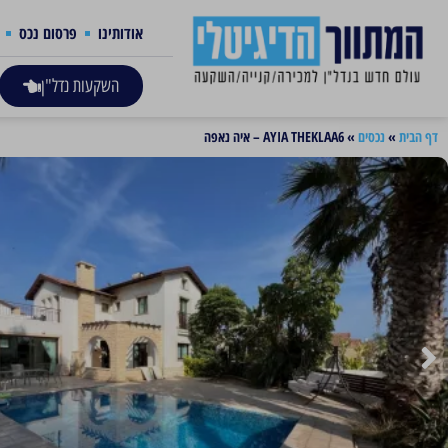
אודותינו
פרסום נכס
השקעות נדל"ן
דף הבית
»
נכסים
»
AYIA THEKLAA6 – איה נאפה