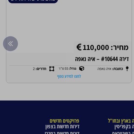
מחיר: 110,000
דירה #10644 – איה נאפה
כתובת:
איה נאפה
גודל:
55 מ"ר
חדרים:
2
לחצו למידע נוסף
 בארץ ובחו"ל
פרויקטים חדשים
 בקפריסין
דירות חדשות בצפון
 בפורטראס
דירות חדשות במרכז