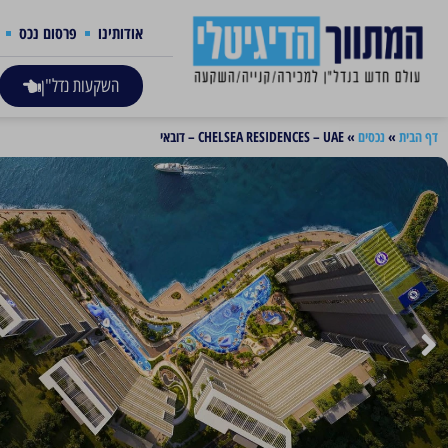
אודותינו
פרסום נכס
השקעות נדל"ן
דף הבית
»
נכסים
»
CHELSEA RESIDENCES – UAE – דובאי