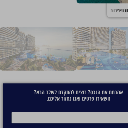
זידנסס מבית DAMAC הם השתקפות עירונית עכשווית של שוניות אלמוגים, שעוצבו כדי להדהד את התוססות השופעת של
וד האמירויות
חבי המגדלים והמתקנים הרבים שלהם, הדיירים יוקסמו ממגוון הזדמנויות לבריאות,
 שעוצבה בתבונה.
ק?
עם מיקום מעורר קנאה בין המורשת של דובאי לעתידה, Chelsea Residences by DAMAC נהנית מהטוב שבכל העולמות – מיקום מדהים, כלכלה
אהבתם את הנכס? רוצים להתקדם לשלב הבא?
השאירו פרטים ואנו נחזור אליכם.