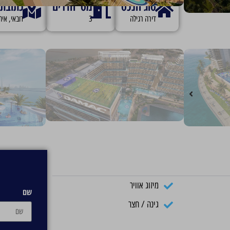
סוג הנכס
מס' חדרים
כתובת
ששת המגדלים של צ'לסי ר
דירה רגילה
3
דובאי, איח
החיים התת-ימיים ואת רוח מועדון הכדורגל הנושא את אותו שם. בר
כושר ואוכל, לפני שייסוגו לדירת חדר שינה אחד, שניים או שלושה
למה דובאי, למה צ'לסי רזידנסס של דמא
יציבה והזדמנויות מדהימות למשקיעים ולמשתמשי קצה כאחד.
7% מקו החוף של דובאי נותרו כעת לפיתוח עתידי, מה שהופך את ההזדמנות הזו לבלתי נשכחת.
48% מערך המכירה וההשכרה היוקרתי העולמי של נכסים על קו המים
70% מחברות Fortune 500 בחרו בדובאי כמטה אזורי
מיזוג אוויר
100% פטור ממס
שם
גינה / חצר