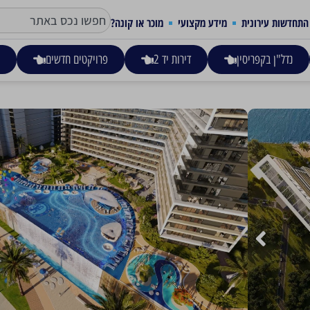
התחדשות עירונית
מידע מקצועי
מוכר או קונה?
נדל"ן בקפריסין
דירות יד 2
פרויקטים חדשים
ע
CHELSEA RESIDENCES – UAE – 
2,170,000
דירת חדר שינה אחד החל מ-2.17 מיליון
דירת 2 חדרי שינה החל מ-3.13 מיליון
דירת 3 חדרי שינה החל מ-4.94 מיליון
המגדלים הם זיקוק של מהותה של צ'לסי – התשוקה, הגאווה והמטר
מהמגדלים מטשטש את הגבול בין עירוני עכשווי לבין מגורים מפנק
קרא עוד
שלנו משקפת את הקרירות שאין לטעות בה של עיר הולדתה של צ'לסי, 
לאנרגיה.