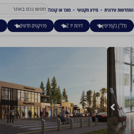
התחדשות עירונית
מידע מקצועי
מוכר או קונה?
נדל"ן בקפריסין
דירות יד 2
פרויקטים חדשים
ע
REPORTAGE HILLS – UAE – דובא
פרויקט REPORTAGE HILLS היוקרתי בדובאילנד!
דירות 3-5 חדרי שינה, סה"כ 902 יחידות דיור בפרויקט.
הפרויקט עתיד להסתיים בשנת 2028.
צפו בתכנית התשלומים
הכל כל כך קרוב!
קרא עוד
5 דקות נסיעה לדובאי ספורט סיטי
סוג הנכס
כתובת
10 דקות נסיעה לפארק ההשקעות דובאי
דירה רגילה
דובאי, איחוד האמירויות