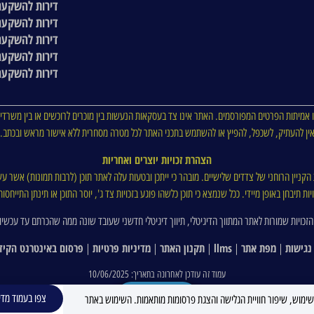
דירות להשקעה
דירות להשקעה
דירות להשקעה
דירות להשקעה
דירות להשקעה
 אמיתות הפרטים המפורסמים. האתר אינו צד בעסקאות הנעשות בין מוכרים לרוכשים או בין משרדי 
ין להעתיק, לשכפל, להפיץ או להשתמש בתכני האתר לכל מטרה מסחרית ללא אישור מראש ובכתב.
הצהרת זכויות יוצרים ואחריות
ת הקניין הרוחני של צדדים שלישיים. מובהר כי ייתכן ובטעות עלה לאתר תוכן (לרבות תמונות) אשר עש
ת תיבחן באופן מיידי. ככל שנמצא כי תוכן כלשהו פוגע בזכויות צד ג', יוסר התוכן או תינתן התייח
הזכויות שמורות לאתר המתווך הדיגיטלי, תיווך דיגיטלי חדשני שעובד שונה ממה שהכרתם עד עכשיו
נגישות
מפת אתר
llms
תקנון האתר
מדיניות פרטיות
פרסום באינטרנט הקיד
|
|
|
|
|
עמוד זה עודכן לאחרונה בתאריך: 10/06/2025
למשקיע
צפו בעמוד מדי
C ובפיקסלים (Google, Meta) לצורך ניתוח נתוני שימוש, שיפור חוויית הגלישה והצגת פרסומות מותאמות. השימוש באתר