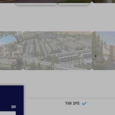
15 דקות נסיעה לקניון סיטילנד
15 דקות נסיעה ל-Global Village
15 דקות נסיעה ל-Plantation Equestrian & Polo Club
20 דקות נסיעה לשדה התעופה הבינלאומי אל מקטום
30 דקות נסיעה ל-The Palm Jumeirah
35 דקות נסיעה לבורג' ח'ליפה
סיור תל מימד 1 >>
סיור תלת מימד 2 >>
מיזוג אוויר
שם