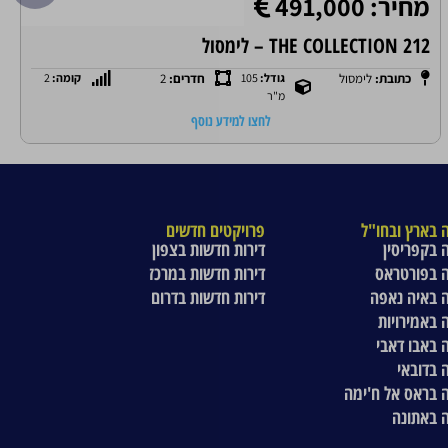
מחיר: 491,000
THE COLLECTION 212 – לימסול
כתובת:
לימסול
גודל:
105
חדרים:
2
קומה:
2
מ"ר
לחצו למידע נוסף
 בארץ ובחו"ל
פרויקטים חדשים
 בקפריסין
דירות חדשות בצפון
 בפורטראס
דירות חדשות במרכז
 באיה נאפה
דירות חדשות בדרום
 באמירויות
 באבו דאבי
 בדובאי
 בראס אל ח'ימה
 באתונה