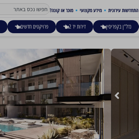
התחדשות עירונית
מידע מקצועי
מוכר או קונה?
נדל"ן בקפריסין
דירות יד 2
פרויקטים חדשים
ע
SABAI APT A002 – פרוטאראס
1,250,000
על חוף הים, כל אחת מהן מייצגת סטנדרטים אסתטיים גבוהים, ארכ
המתחם הוא גם ביתם של סטודיו כושר חדשני ומכוני עיסוי. השטחים
ובלעדיות.
קרא עוד