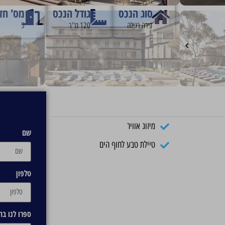
סוג הנכס
גודל הנכס
מס' חד
דירה רגילה
120 מ"ר
5
מיזוג אוויר
שם
טיילת טבע לחוף הים
טלפון
ספרו לנו ב