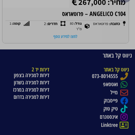
מחיר: 267,000
ANGELICO C104 – פרוטאראס
כתובת:
פרוטאראס
גודל:
80
חדרים:
2
קומה:
1
מ"ר
לחצו למידע נוסף
ניווט קל באתר
ניווט קל באתר
דירות יד 2
דירות למכירה בצפון
073-8014555
דירות למכירה בשרון
ואטסאפ
דירות למכירה במרכז
מייל
דירות למכירה בדרום
פייסבוק
טיק טוק
אינסטגרם
Linktree