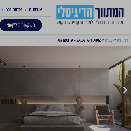
אודותינו
פרסום נכס
השקעות נדל"ן
דף הבית
»
נכסים
»
SABAI APT A002 – פרוטאראס