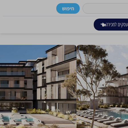
חיפוש
סקים למכירה
פרויקט ייחודי של 22 יחידות אקסקלוסיביות, היוצרות חווית מגורים ייחודית. הוא כולל מערך של וילות עם 5 חדרי שינה ודירות עם 2, 3 ו-4 חדרי שינה
יטקטורה אוונגרדית ואיכות פרימיום, מה שמעלה את הרף של מגורים יוקרתיים.
 הקהילתיים מעוצבים בקפידה כדי להתעלות מעל הרגיל, ומציעים אווירה כמו מלון