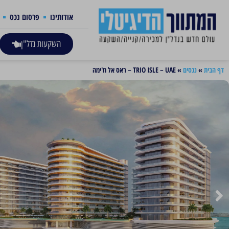
אודותינו
פרסום נכס
השקעות נדל"ן
דף הבית
»
נכסים
»
TRIO ISLE – UAE – ראס אל ח'ימה