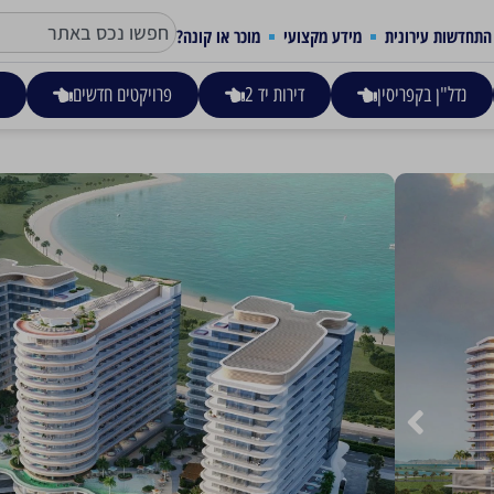
התחדשות עירונית
מידע מקצועי
מוכר או קונה?
נדל"ן בקפריסין
דירות יד 2
פרויקטים חדשים
ע
TRIO ISLE – UAE – ראס אל ח'ימה
990,000
דירת חדר, 2 חדרים, 3 חדרים.
יוצר שילוב הרמוני של יוקרה ונוחות. התושבים ייהנו משילוב ייחו
להעלות את אורח
המחפשים את האולטימטיבי בחיי החוף.
קרא עוד