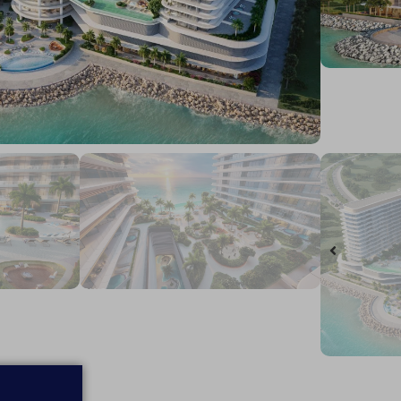
סוג הנכס
מס' חדרים
כתובת
דירה רגילה
3
ראס אל ח'