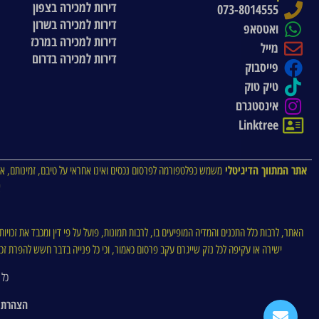
דירות למכירה בצפון
073-8014555
דירות למכירה בשרון
ואטסאפ
דירות למכירה במרכז
מייל
דירות למכירה בדרום
פייסבוק
טיק טוק
אינסטגרם
Linktree
אתר המתווך הדיגיטלי
משמש כפלטפורמה לפרסום נכסים ואינו אחראי על טיבם, זמינותם, או
א
האתר, לרבות כלל התכנים והמדיה המופיעים בו, לרבות תמונות, פועל על פי דין ומכבד את זכויו
ישירה או עקיפה לכל נזק שייגרם עקב פרסום כאמור, וכי כל פנייה בדבר חשש להפרת זכויו
כל 
הצהרת 