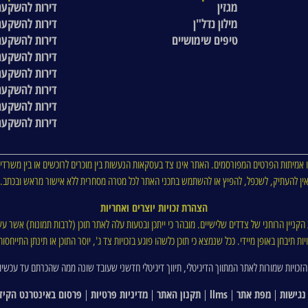
מגזין
דירות להשקעה
מילון נדל"ן
דירות להשקעה
טיפים שימושיים
דירות להשקעה
דירות להשקעה
דירות להשקעה
דירות להשקעה
דירות להשקעה
דירות להשקעה
 אמיתות הפרטים המפורסמים. האתר אינו צד בעסקאות הנעשות בין מוכרים לרוכשים או בין משרדי 
ין להעתיק, לשכפל, להפיץ או להשתמש בתכני האתר לכל מטרה מסחרית ללא אישור מראש ובכתב.
הצהרת זכויות יוצרים ואחריות
ת הקניין הרוחני של צדדים שלישיים. מובהר כי ייתכן ובטעות עלה לאתר תוכן (לרבות תמונות) אשר עש
ת תיבחן באופן מיידי. ככל שנמצא כי תוכן כלשהו פוגע בזכויות צד ג', יוסר התוכן או תינתן התייח
הזכויות שמורות לאתר המתווך הדיגיטלי, תיווך דיגיטלי חדשני שעובד שונה ממה שהכרתם עד עכשיו
נגישות
מפת אתר
llms
תקנון האתר
מדיניות פרטיות
פרסום באינטרנט הקיד
|
|
|
|
|