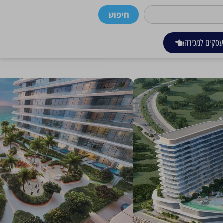
חיפוש
סקים למכירה
Trio Isle כולל שלושה בניינים מדהימים, כל אחד מציע עיצוב ברמה עולמית וגימורים ללא דופי. עם שלוש רמות של שירותים יוצאי דופן, Trio Isle
די של חוויות, מחוף הים השליו ועד הבריכה המרעננת והגינה השופעת, שנועדו
 החיים שלכם לגבהים חדשים. Trio Isle הוא המקום שבו אלגנטיות פוגשת חדשנות, מה שהופך אותו ליעד המושלם עבור אלה