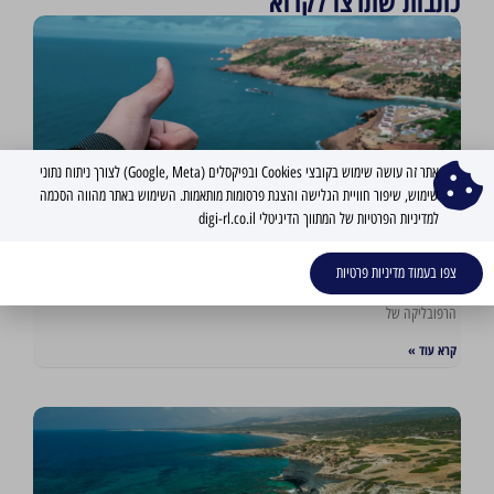
כתבות שתרצו לקרוא
אתר זה עושה שימוש בקובצי Cookies ובפיקסלים (Google, Meta) לצורך ניתוח נתוני
שימוש, שיפור חוויית הגלישה והצגת פרסומות מותאמות. השימוש באתר מהווה הסכמה
למדיניות הפרטיות של המתווך הדיגיטלי digi-rl.co.il
קפריסין היוונית
צפו בעמוד מדיניות פרטיות
מדריך נדל״ן מקיף למשקיעים (2025) אז לפני הכל… קפריסין היוונית, הידועה גם כ –
הרפובליקה של
קרא עוד »