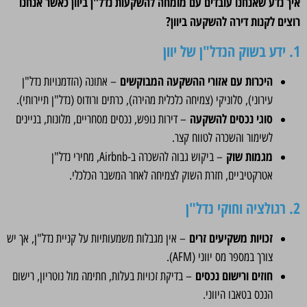
איך נדע שאנחנו עובדים עם מומחה להשקעות נדל"ן ביוון כאשר אנחנו
רוצים לקנות דירה להשקעה ביוון?
1. ידע בשוק הנדל"ן של יוון
היכרות עם אזורי ההשקעה המבוקשים
– אתונה (הזדמנויות נדל"ן
עירוני), סלוניקי (צמיחה כלכלית מהירה), כרתים ורודוס (נדל"ן תיירותי).
סוגי נכסים להשקעה
– דירות נופש, נכסים מסחריים, מלונות, בניינים
לשימור והשכרה לטווח קצר.
מגמות שוק
– ביקוש גבוה להשכרה ב-Airbnb, מחירי נדל"ן
אטרקטיביים, חזרת השוק לצמיחה לאחר המשבר הכלכלי.
2. רגולציה וחוקי נדל"ן
זכויות משקיעים זרים
– אין מגבלות משמעותיות על קניית נדל"ן, אך יש
צורך במספר מס יווני (AFM).
חוזים ורישום נכסים
– בדיקת זכויות בעלות, חתימה מול נוטריון, רישום
הנכס בטאבו היווני.