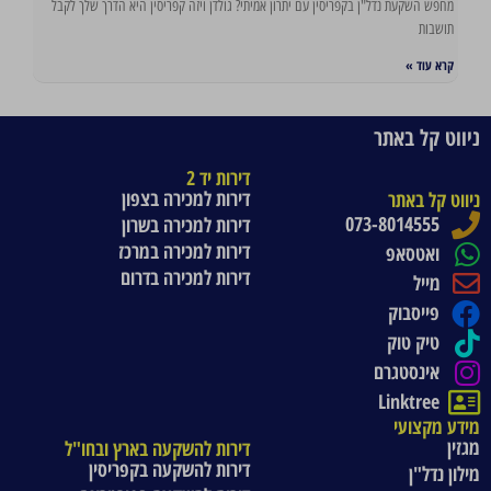
מחפש השקעת נדל"ן בקפריסין עם יתרון אמיתי? גולדן ויזה קפריסין היא הדרך שלך לקבל
תושבות
קרא עוד »
ניווט קל באתר
דירות יד 2
דירות למכירה בצפון
ניווט קל באתר
073-8014555
דירות למכירה בשרון
דירות למכירה במרכז
ואטסאפ
דירות למכירה בדרום
מייל
פייסבוק
טיק טוק
אינסטגרם
Linktree
מידע מקצועי
מגזין
דירות להשקעה בארץ ובחו"ל
דירות להשקעה בקפריסין
מילון נדל"ן