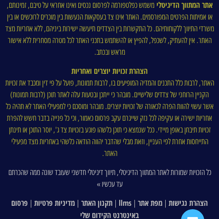
אתר המתווך הדיגיטלי
משמש כפלטפורמה לפרסום נכסים ואינו אחראי על טיבם, זמינותם,
או אמיתות הפרטים המפורסמים. האתר אינו צד בעסקאות הנעשות בין מוכרים לרוכשים או בין
משרדי התיווך ללקוחותיהם. כל התקשרות בין הצדדים תיעשה ישירות ביניהם, ללא אחריות מצד
האתר. אין להעתיק, לשכפל, להפיץ או להשתמש בתכני האתר לכל מטרה מסחרית ללא אישור
מראש ובכתב.
הצהרת זכויות יוצרים ואחריות
האתר, לרבות כלל התכנים והמדיה המופיעים בו, לרבות תמונות, פועל על פי דין ומכבד את זכויות
הקניין הרוחני של צדדים שלישיים. מובהר כי ייתכן ובטעות עלה לאתר תוכן (לרבות תמונות)
אשר עשוי להוות הפרה לכאורה של זכויות יוצרים. מובהר ומוסכם כי למפעילי האתר לא תהיה כל
אחריות ישירה או עקיפה לכל נזק שייגרם עקב פרסום כאמור, וכי כל פנייה בדבר חשש להפרת
זכויות תיבחן באופן מיידי. ככל שנמצא כי תוכן כלשהו פוגע בזכויות צד ג', יוסר התוכן או תינתן
התייחסות אחרת לפי העניין, וזאת מבלי שהדבר יהווה הודאה כלשהי באחריות מצד מפעילי
האתר.
כל הזכויות שמורות לאתר המתווך הדיגיטלי, תיווך דיגיטלי חדשני שעובד שונה ממה שהכרתם
עד עכשיו »
הצהרת נגישות
מפת אתר
llms
תקנון האתר
מדיניות פרטיות
פרסום
|
|
|
|
|
באינטרנט הקידום שלי