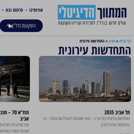
אודותינו
פרסום נכס
השקעות נדל"ן
דף הבית
»
מגזין
»
התחדשות עירונית
התחדשות עירונית
תל אביב 2035
תמ"א 70
אביב
התחדשות עירונית בתל אביב – העיר מתכוננת להכפיל את עצמה – וזו
ההזדמנות שלכם להבין
מערכת המטרו במטרופול