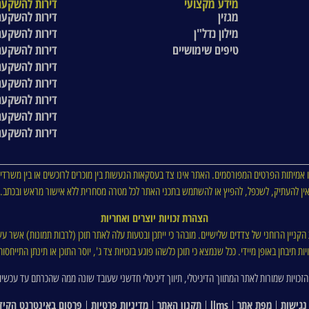
מידע מקצועי
דירות להשקעה
מגזין
דירות להשקעה
מילון נדל"ן
דירות להשקעה
טיפים שימושיים
דירות להשקעה
דירות להשקעה
דירות להשקעה
דירות להשקעה
דירות להשקעה
דירות להשקעה
 אמיתות הפרטים המפורסמים. האתר אינו צד בעסקאות הנעשות בין מוכרים לרוכשים או בין משרדי 
ין להעתיק, לשכפל, להפיץ או להשתמש בתכני האתר לכל מטרה מסחרית ללא אישור מראש ובכתב.
הצהרת זכויות יוצרים ואחריות
ת הקניין הרוחני של צדדים שלישיים. מובהר כי ייתכן ובטעות עלה לאתר תוכן (לרבות תמונות) אשר עש
ת תיבחן באופן מיידי. ככל שנמצא כי תוכן כלשהו פוגע בזכויות צד ג', יוסר התוכן או תינתן התייח
הזכויות שמורות לאתר המתווך הדיגיטלי, תיווך דיגיטלי חדשני שעובד שונה ממה שהכרתם עד עכשיו
נגישות
מפת אתר
llms
תקנון האתר
מדיניות פרטיות
פרסום באינטרנט הקיד
|
|
|
|
|