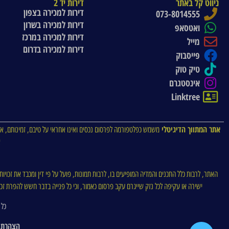
ניווט קל באתר
דירות יד 2
דירות למכירה בצפון
073-8014555
דירות למכירה בשרון
ואטסאפ
דירות למכירה במרכז
מייל
דירות למכירה בדרום
פייסבוק
טיק טוק
אינסטגרם
Linktree
אתר המתווך הדיגיטלי
משמש כפלטפורמה לפרסום נכסים ואינו אחראי על טיבם, זמינותם, או
א
האתר, לרבות כלל התכנים והמדיה המופיעים בו, לרבות תמונות, פועל על פי דין ומכבד את זכויו
ישירה או עקיפה לכל נזק שייגרם עקב פרסום כאמור, וכי כל פנייה בדבר חשש להפרת זכויו
כל 
הצהרת 