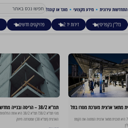
התחדשות עירונית
מידע מקצועי
מוכר או קונה?
נדל"ן בקפריסין
דירות יד 2
פרויקטים חדשים
ע
 – תכנית מתאר ארצית מערכת מטרו בתל
תמ"א 38/2 – הריסה ובנייה מחדש
מהי תמ"א 38/2? תמ"א 38/2 היא א
מהי תמ"א 70? תמ"א 70 היא תוכנית מתאר ארצית המתווה את הקמת
הארצית (תמ"א 38) שמטרתה חיזוק
ין