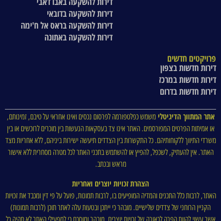
דירות להשקעה באבו דאבי
דירות להשקעה בדובאי
דירות להשקעה בראס אל ח'ימה
דירות להשקעה באתונה
פרויקטים חדשים
דירות חדשות בצפון
דירות חדשות במרכז
דירות חדשות בדרום
אתר המתווך הדיגיטלי
משמש כפלטפורמה לפרסום נכסים ואינו אחראי על טיבם, זמינותם,
או אמיתות הפרטים המפורסמים. האתר אינו צד בעסקאות הנעשות בין מוכרים לרוכשים או בין
משרדי התיווך ללקוחותיהם. כל התקשרות בין הצדדים תיעשה ישירות ביניהם, ללא אחריות מצד
האתר. אין להעתיק, לשכפל, להפיץ או להשתמש בתכני האתר לכל מטרה מסחרית ללא אישור
מראש ובכתב.
הצהרת זכויות יוצרים ואחריות
האתר, לרבות כלל התכנים והמדיה המופיעים בו, לרבות תמונות, פועל על פי דין ומכבד את זכויות
הקניין הרוחני של צדדים שלישיים. מובהר כי ייתכן ובטעות עלה לאתר תוכן (לרבות תמונות)
אשר עשוי להוות הפרה לכאורה של זכויות יוצרים. מובהר ומוסכם כי למפעילי האתר לא תהיה כל