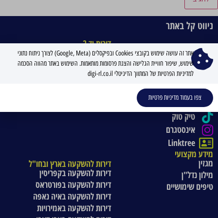
ניווט קל באתר
דירות יד 2
דירות למכירה בצפון
ניווט קל באתר
אתר זה עושה שימוש בקובצי Cookies ובפיקסלים (Google, Meta) לצורך ניתוח נתוני
073-8014555
דירות למכירה בשרון
שימוש, שיפור חוויית הגלישה והצגת פרסומות מותאמות. השימוש באתר מהווה הסכמה
למדיניות הפרטיות של המתווך הדיגיטלי digi-rl.co.il
דירות למכירה במרכז
ואטסאפ
דירות למכירה בדרום
מייל
צפו בעמוד מדיניות פרטיות
פייסבוק
טיק טוק
אינסטגרם
Linktree
מידע מקצועי
מגזין
דירות להשקעה בארץ ובחו"ל
דירות להשקעה בקפריסין
מילון נדל"ן
דירות להשקעה בפורטראס
טיפים שימושיים
דירות להשקעה באיה נאפה
דירות להשקעה באמירויות