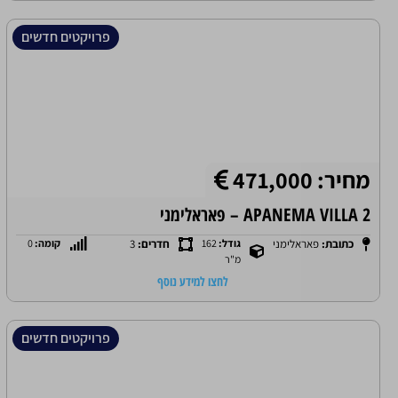
פרויקטים חדשים
מחיר: 471,000
APANEMA VILLA 2 – פאראלימני
כתובת:
פאראלימני
גודל:
162
חדרים:
3
קומה:
0
מ"ר
לחצו למידע נוסף
פרויקטים חדשים