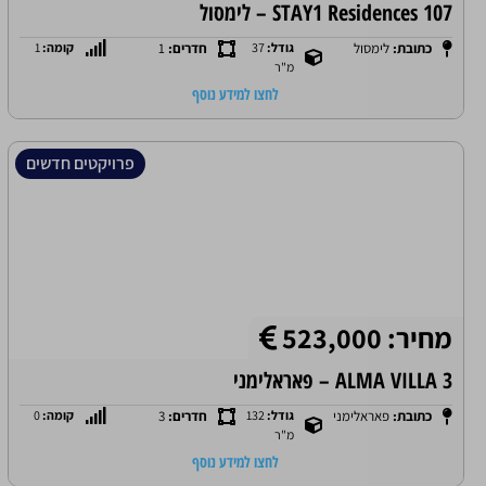
STAY1 Residences 107 – לימסול
כתובת:
לימסול
גודל:
37
חדרים:
1
קומה:
1
מ"ר
לחצו למידע נוסף
פרויקטים חדשים
מחיר: 523,000
ALMA VILLA 3 – פאראלימני
כתובת:
פאראלימני
גודל:
132
חדרים:
3
קומה:
0
מ"ר
לחצו למידע נוסף