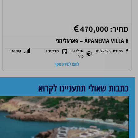
מחיר: 470,000
APANEMA VILLA 8 – פאראלימני
כתובת:
פאראלימני
גודל:
161
חדרים:
3
קומה:
0
מ"ר
לחצו למידע נוסף
כתבות שאולי תתעניינו לקרוא