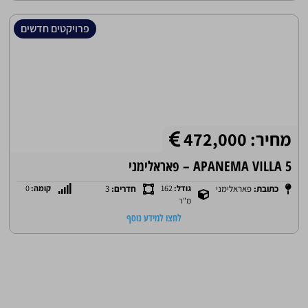
פרויקטים חדשים
מחיר: 472,000
APANEMA VILLA 5 – פאראלימני
כתובת:
פאראלימני
גודל:
162
חדרים:
3
קומה:
0
מ"ר
לחצו למידע נוסף