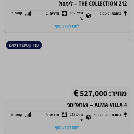
THE COLLECTION 212 – לימסול
כתובת:
לימסול
גודל:
105
חדרים:
2
קומה:
2
מ"ר
לחצו למידע נוסף
פרויקטים חדשים
מחיר: 527,000
ALMA VILLA 4 – פאראלימני
כתובת:
פאראלימני
גודל:
132
חדרים:
3
קומה:
0
מ"ר
לחצו למידע נוסף