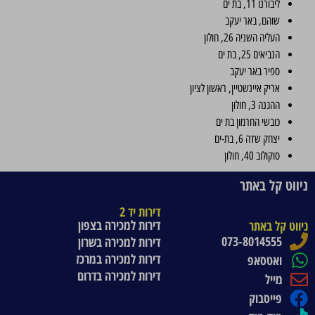
ליבורנו 11, בת ים
שוהם, באר יעקב
העליה השניה 26, חולון
הנביאים 25, בת ים
ספיר באר יעקב
אריק איינשטיין, ראשון לציון
ההגנה 3, חולון
כובשי החרמון בת ים
יצחק שדה 6, בת-ים
סוקולוב 40, חולון
ניווט קל באתר
דירות יד 2
דירות למכירה בצפון
ניווט קל באתר
073-8014555
דירות למכירה בשרון
דירות למכירה במרכז
ואטסאפ
דירות למכירה בדרום
מייל
פייסבוק