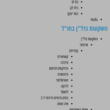
בת ים
בית דגן
באר יעקב
Haifa
השקעות נדל"ן בחו"ל
השקעות נדל"ן
אירופה
קפריסין
קאפאריס
פרנרה
פרויקטים חדשים
פרוטארס
פאראלימני
לרנקה
לימסול
בתים פרטיים ודירות יד 2
איה נאפה
איחוד האמירויות