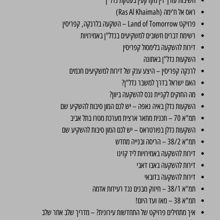
חשיבות עורך דין מקרקעין בעסקת נדל"ן
ראס אל ח'ימה (Ras Al Khaimah)
פרויקט Land of Tomorrow – השקעה בלרנקה, קפריסין
רשימת דברים חשובים למשקיעים בנדל"ן באמירויות
דירות להשקעה בלימסול קפריסין
השקעות נדל"ן באתונה
לרנקה קפריסין – היצע ענק של דירות למשקיעים חכמים
האם ישראל בדרך למשבר נדל"ן?
מה החוקים לקניית נכס להשקעה ביוון?
השקעות נדלן באיה נאפה – יש לכם המון סיבות להשקיע שם
תמ"א 70 – תכנית מתאר ארצית מערכת מטרו בתל אביב
השקעות נדלן בפורטראס – יש לכם המון סיבות להשקיע שם
תמ"א 38/2 – הריסה ובנייה מחדש
דירות להשקעה באמירויות ליד קזינו
דירות להשקעה באבו דאבי
דירות להשקעה בדובאי
תמ"א 38/1 – חיזוק מבנים נגד רעידות אדמה
תמ"א 38 – מאז ועד היום!
איך מתחילים פרויקט של התחדשות עירונית? – מדריך שלב אחר שלב