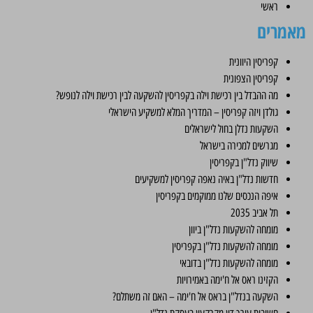
ראשי
מאמרים
קפריסין היוונית
קפריסין הצפונית
מה ההבדל בין רכישת וילה בקפריסין להשקעה לבין רכישת וילה לנופש?
גולדן ויזה קפריסין – המדריך המלא למשקיע הישראלי
השקעות נדלן בחול לישראלים
מגרשים למכירה בישראל
שיווק נדל"ן בקפריסין
חדשות נדל"ן באיה נאפה קפריסין למשקיעים
איפה הנכסים שלנו ממוקמים בקפריסין
תל אביב 2035
מומחה להשקעות נדל"ן ביוון
מומחה להשקעות נדל"ן בקפריסין
מומחה להשקעות נדל"ן בדובאי
הקזינו ראס אל ח'ימה באמירויות
השקעה בנדל"ן בראס אל ח'ימה – האם זה משתלם?