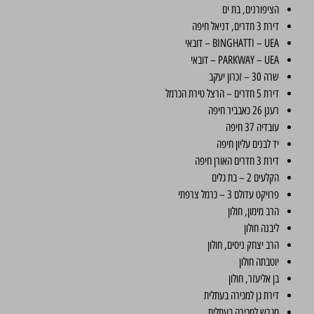
הציפורנים, בת ים
דירת 3 חדרים, דניאל חיפה
BINGHATTI – UEA – דובאי
PARKWAY – UEA – דובאי
שרה 30 – זכרון יעקב
דירת 5 חדרים – הרצל טירת הכרמל
רענן 26 כאבביר חיפה
עובדיה 37 חיפה
יד לבנים עליון חיפה
דירת 3 חדרים האורן חיפה
הקלעים 2 – בת גלים
פרויקט עדולם 3 – כרמל צרפתי
הרב מימון, חולון
ליבנה חולון
הרב יצחק ניסים, חולון
יוטבתה חולון
בן אליעזר, חולון
דירת גן למכירה בעתלית
מגרש למכירה בעתלית