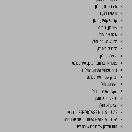
אהוד מנור, חולון
נביאים 31, בת ים
קדושי קהיר, חולון
שומרון, בית דגן
אילת 19, חולון
הבעש"ט 11, חולון
הכרמל, בית דגן
יל פרץ, חולון
פנטהאוז ברחוב העוגן, טירת כרמל
דו משפחתי השרון, עתלית
יצחק שמיר טירת כרמל
ישעיהו, חולון
הקליר אליעזר, חולון
מבצע סיני, חולון
העוגן 4, חולון
REPORTAGE HILLS – UAE – דובאי
BEACH VISTA – UEA – ראס אל ח'ימה
נווה הצדק של חיפה שיבת ציון