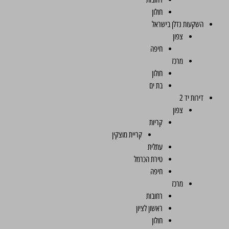
חולון
השקעות נדלן בישראל
צפון
חיפה
מרכז
חולון
בת ים
דירות יד 2
צפון
קריות
קריית מוצקין
עתלית
טירת הכרמל
חיפה
מרכז
רחובות
ראשון לציון
חולון