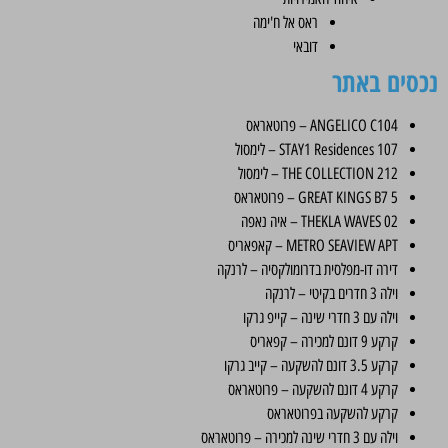
ראס אל ח'ימה
דובאי
נכסים באתר
ANGELICO C104 – פרוטאראס
STAY1 Residences 107 – לימסול
THE COLLECTION 212 – לימסול
GREAT KINGS B7 5 – פרוטאראס
THEKLA WAVES 02 – איה נאפה
METRO SEAVIEW APT – קאפאריס
דירה דו-מפלסית בדרומולקסיה – לרנקה
וילה 3 חדרים בקיטי – לרנקה
וילה עם 3 חדרי שינה – קייפ גרקו
קרקע 9 דונם למכירה – קפאריס
קרקע 3.5 דונם להשקעה – קייב גרקו
קרקע 4 דונם להשקעה – פרוטאראס
קרקע להשקעה בפרוטאראס
וילה עם 3 חדרי שינה למכירה – פרוטאראס