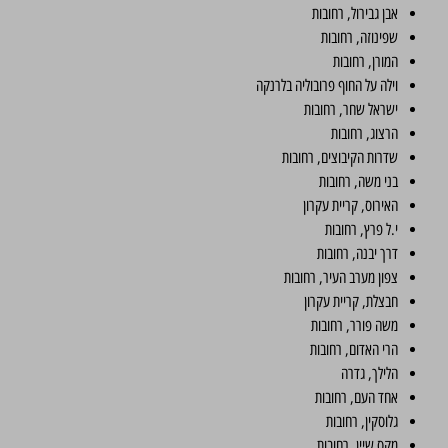
אבן גבירול, רחובות
שפינוזה, רחובות
המורן, רחובות
וילה על החוף פרובוליה בלרנקה
ישראל שחר, רחובות
הרצוג, רחובות
שדרות הקיבוצים, רחובות
בני משה, רחובות
האירוס, קריית עקרון
י.ל פרץ, רחובות
דרך יבנה, רחובות
צפון מערב העיר, רחובות
חבצלת, קריית עקרון
משה פורר, רחובות
הרי האדום, רחובות
הלילך, גדרה
אחד העם, רחובות
גלוסקין, רחובות
מקס שיין, רחובות