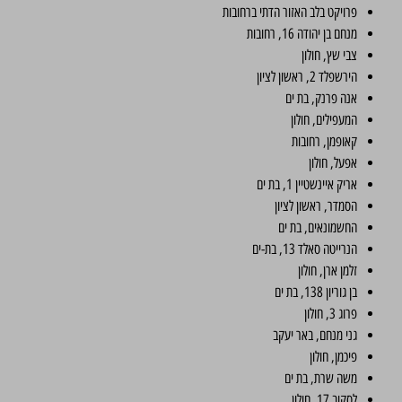
פרויקט בלב האזור הדתי ברחובות
מנחם בן יהודה 16, רחובות
צבי שץ, חולון
הירשפלד 2, ראשון לציון
אנה פרנק, בת ים
המעפילים, חולון
קאופמן, רחובות
אפעל, חולון
אריק איינשטיין 1, בת ים
הסמדר, ראשון לציון
החשמונאים, בת ים
הנרייטה סאלד 13, בת-ים
זלמן ארן, חולון
בן גוריון 138, בת ים
פרוג 3, חולון
גני מנחם, באר יעקב
פיכמן, חולון
משה שרת, בת ים
לסקוב 17, חולון