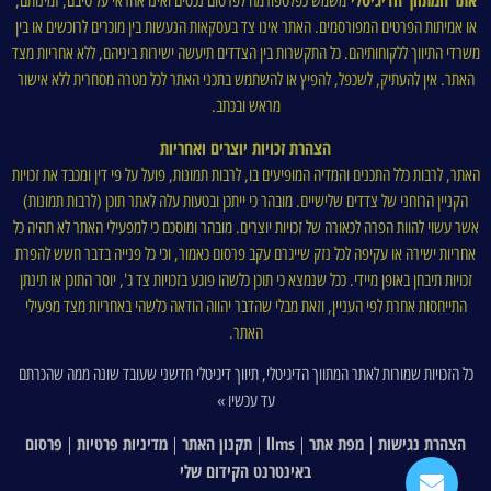
משמש כפלטפורמה לפרסום נכסים ואינו אחראי על טיבם, זמינותם,
או אמיתות הפרטים המפורסמים. האתר אינו צד בעסקאות הנעשות בין מוכרים לרוכשים או בין
משרדי התיווך ללקוחותיהם. כל התקשרות בין הצדדים תיעשה ישירות ביניהם, ללא אחריות מצד
האתר. אין להעתיק, לשכפל, להפיץ או להשתמש בתכני האתר לכל מטרה מסחרית ללא אישור
מראש ובכתב.
הצהרת זכויות יוצרים ואחריות
האתר, לרבות כלל התכנים והמדיה המופיעים בו, לרבות תמונות, פועל על פי דין ומכבד את זכויות
הקניין הרוחני של צדדים שלישיים. מובהר כי ייתכן ובטעות עלה לאתר תוכן (לרבות תמונות)
אשר עשוי להוות הפרה לכאורה של זכויות יוצרים. מובהר ומוסכם כי למפעילי האתר לא תהיה כל
אחריות ישירה או עקיפה לכל נזק שייגרם עקב פרסום כאמור, וכי כל פנייה בדבר חשש להפרת
זכויות תיבחן באופן מיידי. ככל שנמצא כי תוכן כלשהו פוגע בזכויות צד ג', יוסר התוכן או תינתן
התייחסות אחרת לפי העניין, וזאת מבלי שהדבר יהווה הודאה כלשהי באחריות מצד מפעילי
האתר.
כל הזכויות שמורות לאתר המתווך הדיגיטלי, תיווך דיגיטלי חדשני שעובד שונה ממה שהכרתם
עד עכשיו »
הצהרת נגישות
מפת אתר
llms
תקנון האתר
מדיניות פרטיות
פרסום
|
|
|
|
|
באינטרנט הקידום שלי