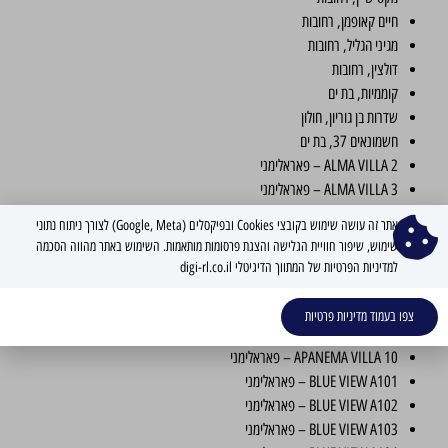
חיים קאופמן, רחובות
מגיני הגליל, רחובות
דולצין, רחובות
קוממיות, בת ים
שדרות בן גוריון, חולון
חשמונאים 37, בת ים
ALMA VILLA 2 – פאראלימני
ALMA VILLA 3 – פאראלימני
ALMA VILLA 4 – פאראלימני
אתר זה עושה שימוש בקובצי Cookies ובפיקסלים (Google, Meta) לצורך ניתוח נתוני
APANEMA VILLA 1 – פאראלימני
שימוש, שיפור חוויית הגלישה והצגת פרסומות מותאמות. השימוש באתר מהווה הסכמה
APANEMA VILLA 2 – פאראלימני
למדיניות הפרטיות של המתווך הדיגיטלי digi-rl.co.il
APANEMA VILLA 5 – פאראלימני
APANEMA VILLA 6 – פאראלימני
צפו בעמוד מדיניות פרטיות
APANEMA VILLA 8 – פאראלימני
APANEMA VILLA 10 – פאראלימני
BLUE VIEW A101 – פאראלימני
BLUE VIEW A102 – פאראלימני
BLUE VIEW A103 – פאראלימני