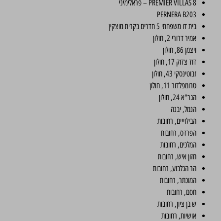
PREMIER VILLAS 8 – פראלימיני
PERNERA B203
בית דו משפחתי 5 חדרים בקרית מוצקין
אמיר דרורי 2, חולון
ויצמן 86, חולון
דוד צדוק 17, חולון
זבוטינסקי 43, חולון
טרומפלדור 11, חולון
הגר"א 24, חולון
הנמל, יבנה
הבילוייים, רחובות
הפרדס, רחובות
המלכים, רחובות
חזון איש, רחובות
הר הגלבוע, רחובות
המוכתר, רחובות
חסם, רחובות
ש בן ציון, רחובות
אושיות, רחובות